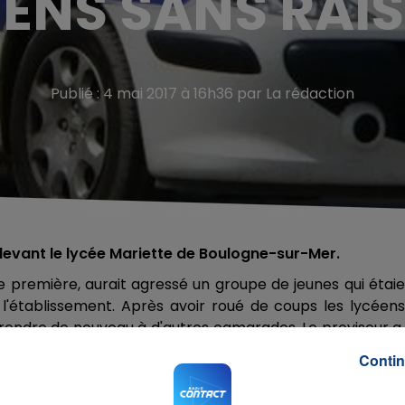
ENS SANS RAI
Publié : 4 mai 2017 à 16h36 par La rédaction
e devant le lycée Mariette de Boulogne-sur-Mer.
 première, aurait agressé un groupe de jeunes qui étai
 l'établissement. Après avoir roué de coups les lycéens,
 prendre de nouveau à d'autres camarades. Le proviseur a 
gressions. Les forces de l'ordre sont intervenues et 
Contin
e à vue.