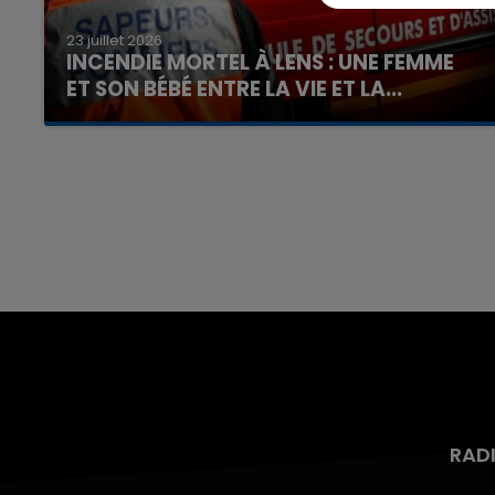
23 juillet 2026
INCENDIE MORTEL À LENS : UNE FEMME
ET SON BÉBÉ ENTRE LA VIE ET LA...
Un homme s'est immolé par le feu après avoir
aspergé sa compagne et leur bébé de trois
mois d'un liquide inflammable.
RAD