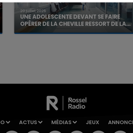
20 juillet 2026
UNE ADOLESCENTE DEVANT SE FAIRE
OPÉRER DE LA CHEVILLE RESSORT DE LA...
La famille a porté plainte contre la clinique qui a
reconnu sa responsabilité et présenté ses
excuses.
7h00 - 11h00
La Team de l'été
IO
ACTUS
MÉDIAS
JEUX
ANNONC