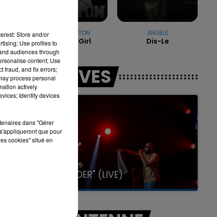
SEAN KINGSTON
ANGELE
7h00 - 11h00
erest: Store and/or
Beautiful Girl
Dis-Le
LA TEAM DE L'ÉTÉ
tising; Use profiles to
tand audiences through
personalise content; Use
LES LIVES
 fraud, and fix errors;
 may process personal
mation actively
vices; Identify devices
rtenaires dans "Gérer
s'appliqueront que pour
les cookies" situé en
31 janvier 2025
GIMS "SPIDER" (LIVE)