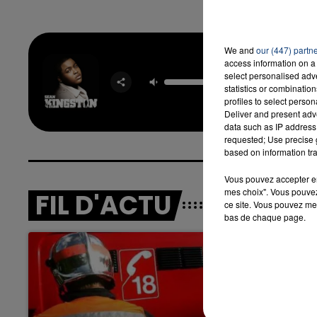
We and
our (447) partn
access information on a 
Beautifu
select personalised ad
SEA
statistics or combinatio
KINGS
profiles to select person
Deliver and present adv
data such as IP address 
requested; Use precise g
based on information tra
Vous pouvez accepter en 
mes choix". Vous pouvez
FIL D'ACTU
ce site. Vous pouvez met
bas de chaque page.