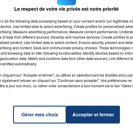
Le respect de votre vie privée est notre priorité
ers
do the following data processing based on your consent and/or our legitimate int
device; Use limited data to select advertising; Create profiles for personalised adver
l Girl
vertising; Measure advertising performance; Measure content performance; Unders
RADIO CONTACT
N
ns of data from different sources; Develop and improve services; Create profiles to 
TON
alised content; Use limited data to select content; Ensure security, prevent and detect
ertising and content; Save and communicate privacy choices. These technologies
and browsing data to offer following functionalities: Identify devices based on infor
eolocation data; Match and combine data from other data sources; Link different de
nsmitted automatically.
cliquant sur "Accepter et fermer", ou affiner en sélectionnant les finalités et/ou pa
 également refuser en cliquant sur "Continuer sans accepter". Vos préférences ne 
tre à jour vos choix, ou retirer votre consentement à tout moment via le lien "Gérer 
Gérer mes choix
Accepter et fermer