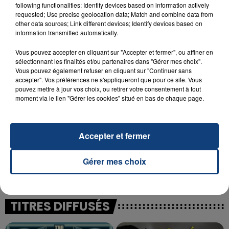
following functionalities: Identify devices based on information actively
23 juillet 2026
requested; Use precise geolocation data; Match and combine data from
INCENDIE MORTEL À LENS : UNE FEMME ET
other data sources; Link different devices; Identify devices based on
SON BÉBÉ ENTRE LA VIE ET LA...
information transmitted automatically.
Un homme s'est immolé par le feu après avoir
Vous pouvez accepter en cliquant sur "Accepter et fermer", ou affiner en
aspergé sa compagne et leur bébé de trois mois
sélectionnant les finalités et/ou partenaires dans "Gérer mes choix".
d'un liquide inflammable.
Vous pouvez également refuser en cliquant sur "Continuer sans
accepter". Vos préférences ne s'appliqueront que pour ce site. Vous
pouvez mettre à jour vos choix, ou retirer votre consentement à tout
moment via le lien "Gérer les cookies" situé en bas de chaque page.
Accepter et fermer
20 juillet 2026
UNE ADOLESCENTE DEVANT SE FAIRE
OPÉRER DE LA CHEVILLE RESSORT DE LA...
Gérer mes choix
La famille a porté plainte contre la clinique qui a
reconnu sa responsabilité et présenté ses
excuses.
TITRES DIFFUSÉS