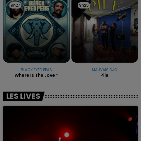
9h27
9h27
9h25
9h25
BLACK EYED PEAS
MAUVAIS DJO
Where Is The Love ?
Pile
LES LIVES