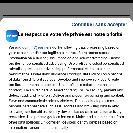
Continuer sans accepter
FIL D'ACTU
Le respect de votre vie privée est notre priorité
We and
our (447) partners
do the following data processing based on
your consent and/or our legitimate interest: Store and/or access
information on a device; Use limited data to select advertising; Create
profiles for personalised advertising; Use profiles to select personalised
advertising; Measure advertising performance; Measure content
performance; Understand audiences through statistics or combinations
of data from different sources; Develop and improve services; Create
profiles to personalise content; Use profiles to select personalised
23 juillet 2026
content; Use limited data to select content; Ensure security, prevent and
INCENDIE MORTEL À LENS : UNE FEMME ET
detect fraud, and fix errors; Deliver and present advertising and content;
Save and communicate privacy choices. These technologies may
SON BÉBÉ ENTRE LA VIE ET LA...
process personal data such as IP address and browsing data to offer
Un homme s'est immolé par le feu après avoir
following functionalities: Identify devices based on information actively
aspergé sa compagne et leur bébé de trois mois
requested; Use precise geolocation data; Match and combine data from
other data sources; Link different devices; Identify devices based on
d'un liquide inflammable.
information transmitted automatically.