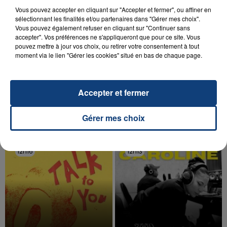
Vous pouvez accepter en cliquant sur "Accepter et fermer", ou affiner en
sélectionnant les finalités et/ou partenaires dans "Gérer mes choix".
Vous pouvez également refuser en cliquant sur "Continuer sans
accepter". Vos préférences ne s'appliqueront que pour ce site. Vous
pouvez mettre à jour vos choix, ou retirer votre consentement à tout
20 juillet 2026
moment via le lien "Gérer les cookies" situé en bas de chaque page.
UNE ADOLESCENTE DEVANT SE FAIRE
OPÉRER DE LA CHEVILLE RESSORT DE LA...
La famille a porté plainte contre la clinique qui a
Accepter et fermer
reconnu sa responsabilité et présenté ses
excuses.
TITRES DIFFUSÉS
Gérer mes choix
12h16
12h16
12h13
12h13