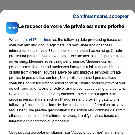
FIL D'ACTU
Continuer sans accepter
Le respect de votre vie privée est notre priorité
We and
our (447) partners
do the following data processing based on
your consent and/or our legitimate interest: Store and/or access
information on a device; Use limited data to select advertising; Create
profiles for personalised advertising; Use profiles to select personalised
advertising; Measure advertising performance; Measure content
performance; Understand audiences through statistics or combinations
of data from different sources; Develop and improve services; Create
23 juillet 2026
profiles to personalise content; Use profiles to select personalised
INCENDIE MORTEL À LENS : UNE FEMME ET
content; Use limited data to select content; Ensure security, prevent and
SON BÉBÉ ENTRE LA VIE ET LA...
detect fraud, and fix errors; Deliver and present advertising and content;
Save and communicate privacy choices. These technologies may
Un homme s'est immolé par le feu après avoir
process personal data such as IP address and browsing data to offer
aspergé sa compagne et leur bébé de trois mois
following functionalities: Identify devices based on information actively
d'un liquide inflammable.
requested; Use precise geolocation data; Match and combine data from
other data sources; Link different devices; Identify devices based on
information transmitted automatically.
Vous pouvez accepter en cliquant sur "Accepter et fermer", ou affiner en