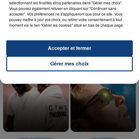
sélectionnant les finalités et/ou partenaires dans "Gérer mes choix".
Vous pouvez également refuser en cliquant sur "Continuer sans
accepter". Vos préférences ne s'appliqueront que pour ce site. Vous
20 juillet 2026
pouvez mettre à jour vos choix, ou retirer votre consentement à tout
UNE ADOLESCENTE DEVANT SE FAIRE
moment via le lien "Gérer les cookies" situé en bas de chaque page.
OPÉRER DE LA CHEVILLE RESSORT DE LA...
La famille a porté plainte contre la clinique qui a
reconnu sa responsabilité et présenté ses
Accepter et fermer
excuses.
TITRES DIFFUSÉS
Gérer mes choix
9h09
9h09
9h06
9h06
GIMS & THEODORA
ALEX WARREN