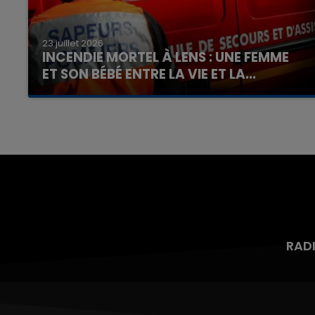
23 juillet 2026
INCENDIE MORTEL À LENS : UNE FEMME
ET SON BÉBÉ ENTRE LA VIE ET LA...
Un homme s'est immolé par le feu après avoir
aspergé sa compagne et leur bébé de trois
mois d'un liquide inflammable.
RAD