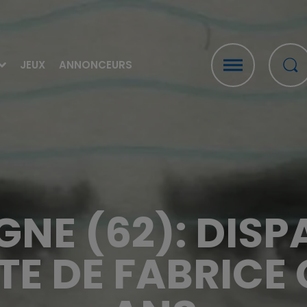
JEUX
ANNONCEURS
NE (62): DISP
TE DE FABRICE 