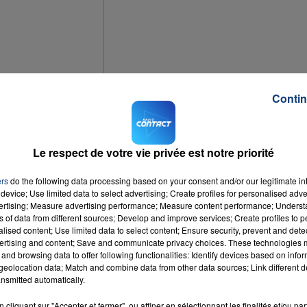
7h00 - 12h00
1
EAM DU WEEK-END
LA TEA
Contin
vers 23 h après une dispute avec ses parents alors qu'il était
e n'est pas en possession de ses papiers d'didentité et de son
Le respect de votre vie privée est notre priorité
e suicidaire et n'est pas dépressif.
ers
do the following data processing based on your consent and/or our legitimate int
r noire, un pantalon de jogging noir avec des bandes blanches 
device; Use limited data to select advertising; Create profiles for personalised adver
vertising; Measure advertising performance; Measure content performance; Unders
esure 1m85, est de corpulence normale et a les cheveux mi-lon
ns of data from different sources; Develop and improve services; Create profiles to 
t bleus et sa barbe importante.
alised content; Use limited data to select content; Ensure security, prevent and detect
ertising and content; Save and communicate privacy choices. These technologies
and browsing data to offer following functionalities: Identify devices based on infor
t de Boulogne-sur-Mer au
03 21 99 48 00
.
eolocation data; Match and combine data from other data sources; Link different de
nsmitted automatically.
cliquant sur "Accepter et fermer", ou affiner en sélectionnant les finalités et/ou pa