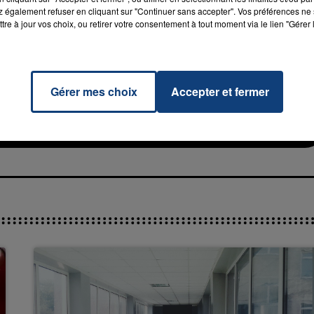
 également refuser en cliquant sur "Continuer sans accepter". Vos préférences ne 
tre à jour vos choix, ou retirer votre consentement à tout moment via le lien "Gérer 
rs
Gérer mes choix
Accepter et fermer
RADIO CONTACT
IN
LAKE
7h00 - 12h00
La Team du Week-end