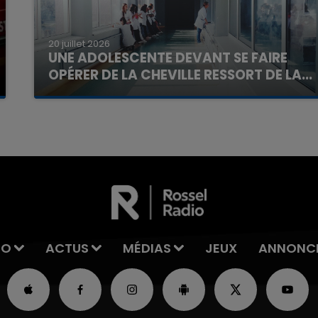
20 juillet 2026
UNE ADOLESCENTE DEVANT SE FAIRE
OPÉRER DE LA CHEVILLE RESSORT DE LA...
La famille a porté plainte contre la clinique qui a
reconnu sa responsabilité et présenté ses
excuses.
IO
ACTUS
MÉDIAS
JEUX
ANNONC