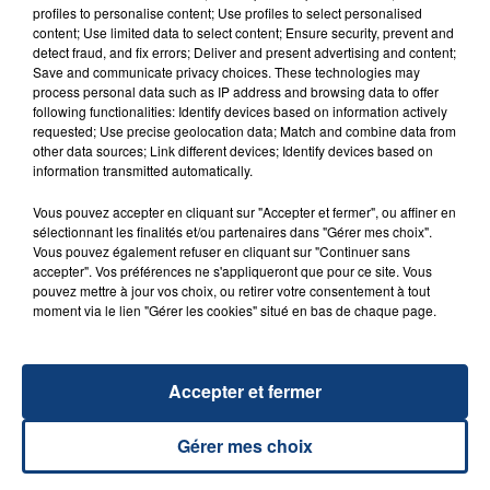
FIL D'ACTU
profiles to personalise content; Use profiles to select personalised
content; Use limited data to select content; Ensure security, prevent and
detect fraud, and fix errors; Deliver and present advertising and content;
Save and communicate privacy choices. These technologies may
process personal data such as IP address and browsing data to offer
following functionalities: Identify devices based on information actively
requested; Use precise geolocation data; Match and combine data from
other data sources; Link different devices; Identify devices based on
information transmitted automatically.
Vous pouvez accepter en cliquant sur "Accepter et fermer", ou affiner en
23 juillet 2026
sélectionnant les finalités et/ou partenaires dans "Gérer mes choix".
INCENDIE MORTEL À LENS : UNE FEMME ET
Vous pouvez également refuser en cliquant sur "Continuer sans
SON BÉBÉ ENTRE LA VIE ET LA...
accepter". Vos préférences ne s'appliqueront que pour ce site. Vous
pouvez mettre à jour vos choix, ou retirer votre consentement à tout
Un homme s'est immolé par le feu après avoir
moment via le lien "Gérer les cookies" situé en bas de chaque page.
aspergé sa compagne et leur bébé de trois mois
d'un liquide inflammable.
Accepter et fermer
Gérer mes choix