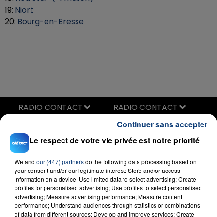
19:
Niort
20:
Bourg-en-Bresse
RADIO CONTACT
Continuer sans accepter
Elle Voulait
RNBOI
Le respect de votre vie privée est notre priorité
We and
our (447) partners
do the following data processing based on
your consent and/or our legitimate interest: Store and/or access
information on a device; Use limited data to select advertising; Create
profiles for personalised advertising; Use profiles to select personalised
advertising; Measure advertising performance; Measure content
performance; Understand audiences through statistics or combinations
of data from different sources; Develop and improve services; Create