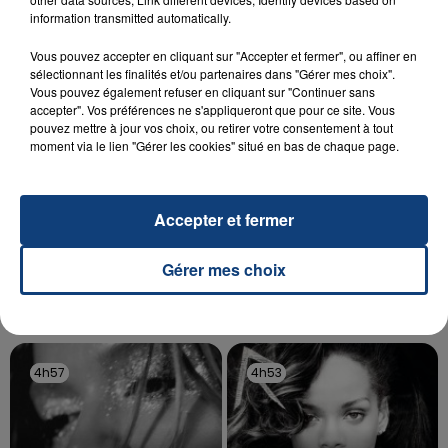
information transmitted automatically.
aspergé sa compagne et leur bébé de trois mois
d'un liquide inflammable.
Vous pouvez accepter en cliquant sur "Accepter et fermer", ou affiner en
sélectionnant les finalités et/ou partenaires dans "Gérer mes choix".
Vous pouvez également refuser en cliquant sur "Continuer sans
accepter". Vos préférences ne s'appliqueront que pour ce site. Vous
pouvez mettre à jour vos choix, ou retirer votre consentement à tout
moment via le lien "Gérer les cookies" situé en bas de chaque page.
20 juillet 2026
UNE ADOLESCENTE DEVANT SE FAIRE
Accepter et fermer
OPÉRER DE LA CHEVILLE RESSORT DE LA...
La famille a porté plainte contre la clinique qui a
Gérer mes choix
reconnu sa responsabilité et présenté ses
excuses.
TITRES DIFFUSÉS
4h57
4h57
4h53
4h53