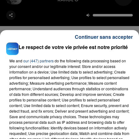
Continuer sans accepter
Le respect de votre vie privée est notre priorité
FIL D'ACTU
We and
our (447) partners
do the following data processing based on
your consent and/or our legitimate interest: Store and/or access
information on a device; Use limited data to select advertising; Create
profiles for personalised advertising; Use profiles to select personalised
advertising; Measure advertising performance; Measure content
performance; Understand audiences through statistics or combinations
of data from different sources; Develop and improve services; Create
profiles to personalise content; Use profiles to select personalised
content; Use limited data to select content; Ensure security, prevent and
detect fraud, and fix errors; Deliver and present advertising and content;
23 juillet 2026
Save and communicate privacy choices. These technologies may
INCENDIE MORTEL À LENS : UNE FEMME ET
process personal data such as IP address and browsing data to offer
following functionalities: Identify devices based on information actively
SON BÉBÉ ENTRE LA VIE ET LA...
requested; Use precise geolocation data; Match and combine data from
Un homme s'est immolé par le feu après avoir
other data sources; Link different devices; Identify devices based on