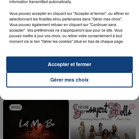
information transmitted automatically.
d'un liquide inflammable.
Vous pouvez accepter en cliquant sur "Accepter et fermer", ou affiner en
sélectionnant les finalités et/ou partenaires dans "Gérer mes choix".
Vous pouvez également refuser en cliquant sur "Continuer sans
accepter". Vos préférences ne s'appliqueront que pour ce site. Vous
pouvez mettre à jour vos choix, ou retirer votre consentement à tout
moment via le lien "Gérer les cookies" situé en bas de chaque page.
20 juillet 2026
UNE ADOLESCENTE DEVANT SE FAIRE
OPÉRER DE LA CHEVILLE RESSORT DE LA...
Accepter et fermer
La famille a porté plainte contre la clinique qui a
reconnu sa responsabilité et présenté ses
Gérer mes choix
excuses.
TITRES DIFFUSÉS
12h32
12h32
12h28
12h28