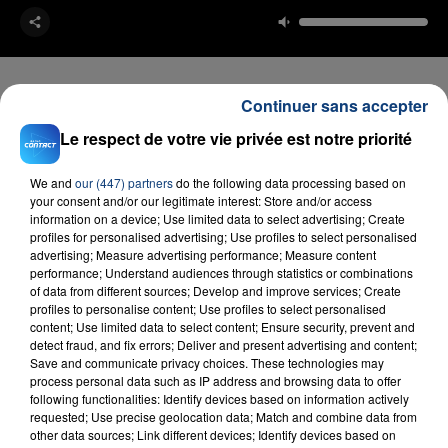
Continuer sans accepter
Le respect de votre vie privée est notre priorité
FIL D'ACTU
We and
our (447) partners
do the following data processing based on
your consent and/or our legitimate interest: Store and/or access
information on a device; Use limited data to select advertising; Create
profiles for personalised advertising; Use profiles to select personalised
advertising; Measure advertising performance; Measure content
performance; Understand audiences through statistics or combinations
of data from different sources; Develop and improve services; Create
profiles to personalise content; Use profiles to select personalised
content; Use limited data to select content; Ensure security, prevent and
detect fraud, and fix errors; Deliver and present advertising and content;
23 juillet 2026
Save and communicate privacy choices. These technologies may
INCENDIE MORTEL À LENS : UNE FEMME ET
process personal data such as IP address and browsing data to offer
SON BÉBÉ ENTRE LA VIE ET LA...
following functionalities: Identify devices based on information actively
Un homme s'est immolé par le feu après avoir
requested; Use precise geolocation data; Match and combine data from
other data sources; Link different devices; Identify devices based on
aspergé sa compagne et leur bébé de trois mois