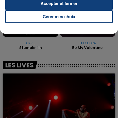
Accepter et fermer
Gérer mes choix
CYRIL
THEODORA
Stumblin' In
Be My Valentine
LES LIVES