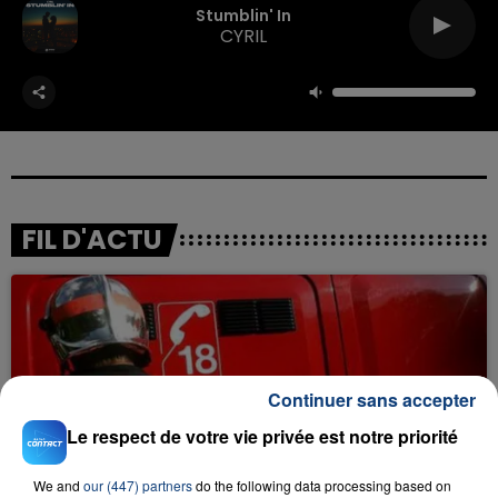
Stumblin' In
CYRIL
FIL D'ACTU
Continuer sans accepter
Le respect de votre vie privée est notre priorité
23 juillet 2026
INCENDIE MORTEL À LENS : UNE FEMME ET
We and
our (447) partners
do the following data processing based on