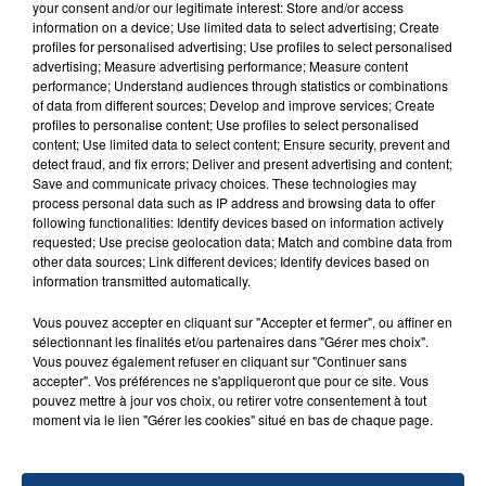
SON BÉBÉ ENTRE LA VIE ET LA...
your consent and/or our legitimate interest: Store and/or access
information on a device; Use limited data to select advertising; Create
Un homme s'est immolé par le feu après avoir
profiles for personalised advertising; Use profiles to select personalised
aspergé sa compagne et leur bébé de trois mois
advertising; Measure advertising performance; Measure content
d'un liquide inflammable.
performance; Understand audiences through statistics or combinations
of data from different sources; Develop and improve services; Create
profiles to personalise content; Use profiles to select personalised
content; Use limited data to select content; Ensure security, prevent and
detect fraud, and fix errors; Deliver and present advertising and content;
Save and communicate privacy choices. These technologies may
process personal data such as IP address and browsing data to offer
following functionalities: Identify devices based on information actively
20 juillet 2026
requested; Use precise geolocation data; Match and combine data from
UNE ADOLESCENTE DEVANT SE FAIRE
other data sources; Link different devices; Identify devices based on
OPÉRER DE LA CHEVILLE RESSORT DE LA...
information transmitted automatically.
La famille a porté plainte contre la clinique qui a
Vous pouvez accepter en cliquant sur "Accepter et fermer", ou affiner en
reconnu sa responsabilité et présenté ses
sélectionnant les finalités et/ou partenaires dans "Gérer mes choix".
excuses.
Vous pouvez également refuser en cliquant sur "Continuer sans
TITRES DIFFUSÉS
accepter". Vos préférences ne s'appliqueront que pour ce site. Vous
pouvez mettre à jour vos choix, ou retirer votre consentement à tout
moment via le lien "Gérer les cookies" situé en bas de chaque page.
4h48
4h48
4h45
4h45