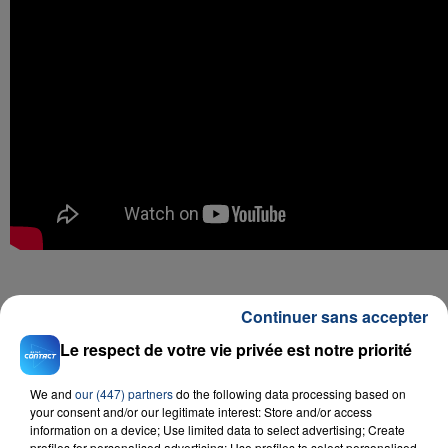
Continuer sans accepter
RADIO CONTACT
Le respect de votre vie privée est notre priorité
Pile
MAUVAIS DJO
We and
our (447) partners
do the following data processing based on
your consent and/or our legitimate interest: Store and/or access
information on a device; Use limited data to select advertising; Create
profiles for personalised advertising; Use profiles to select personalised