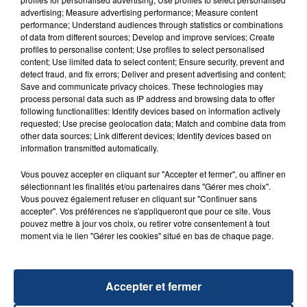
advertising; Measure advertising performance; Measure content
performance; Understand audiences through statistics or combinations
of data from different sources; Develop and improve services; Create
profiles to personalise content; Use profiles to select personalised
content; Use limited data to select content; Ensure security, prevent and
detect fraud, and fix errors; Deliver and present advertising and content;
FIL D'ACTU
Save and communicate privacy choices. These technologies may
process personal data such as IP address and browsing data to offer
following functionalities: Identify devices based on information actively
requested; Use precise geolocation data; Match and combine data from
other data sources; Link different devices; Identify devices based on
information transmitted automatically.
Vous pouvez accepter en cliquant sur "Accepter et fermer", ou affiner en
sélectionnant les finalités et/ou partenaires dans "Gérer mes choix".
Vous pouvez également refuser en cliquant sur "Continuer sans
accepter". Vos préférences ne s'appliqueront que pour ce site. Vous
23 juillet 2026
pouvez mettre à jour vos choix, ou retirer votre consentement à tout
INCENDIE MORTEL À LENS : UNE FEMME ET
moment via le lien "Gérer les cookies" situé en bas de chaque page.
SON BÉBÉ ENTRE LA VIE ET LA...
Un homme s'est immolé par le feu après avoir
aspergé sa compagne et leur bébé de trois mois
Accepter et fermer
d'un liquide inflammable.