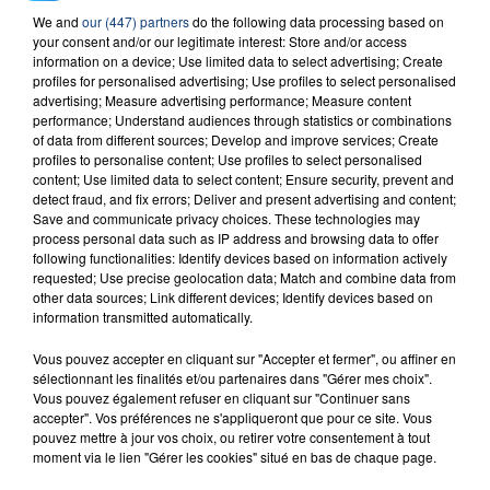
23 juillet 2026
We and
our (447) partners
do the following data processing based on
INCENDIE MORTEL À LENS : UNE FEMME ET
your consent and/or our legitimate interest: Store and/or access
SON BÉBÉ ENTRE LA VIE ET LA...
information on a device; Use limited data to select advertising; Create
Un homme s'est immolé par le feu après avoir
profiles for personalised advertising; Use profiles to select personalised
advertising; Measure advertising performance; Measure content
aspergé sa compagne et leur bébé de trois mois
performance; Understand audiences through statistics or combinations
d'un liquide inflammable.
of data from different sources; Develop and improve services; Create
profiles to personalise content; Use profiles to select personalised
content; Use limited data to select content; Ensure security, prevent and
detect fraud, and fix errors; Deliver and present advertising and content;
Save and communicate privacy choices. These technologies may
process personal data such as IP address and browsing data to offer
following functionalities: Identify devices based on information actively
requested; Use precise geolocation data; Match and combine data from
20 juillet 2026
UNE ADOLESCENTE DEVANT SE FAIRE
other data sources; Link different devices; Identify devices based on
information transmitted automatically.
OPÉRER DE LA CHEVILLE RESSORT DE LA...
La famille a porté plainte contre la clinique qui a
Vous pouvez accepter en cliquant sur "Accepter et fermer", ou affiner en
sélectionnant les finalités et/ou partenaires dans "Gérer mes choix".
reconnu sa responsabilité et présenté ses
Vous pouvez également refuser en cliquant sur "Continuer sans
excuses.
TITRES DIFFUSÉS
accepter". Vos préférences ne s'appliqueront que pour ce site. Vous
pouvez mettre à jour vos choix, ou retirer votre consentement à tout
moment via le lien "Gérer les cookies" situé en bas de chaque page.