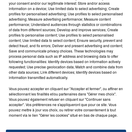
SON BÉBÉ ENTRE LA VIE ET LA...
your consent and/or our legitimate interest: Store and/or access
information on a device; Use limited data to select advertising; Create
Un homme s'est immolé par le feu après avoir
profiles for personalised advertising; Use profiles to select personalised
aspergé sa compagne et leur bébé de trois mois
advertising; Measure advertising performance; Measure content
performance; Understand audiences through statistics or combinations
d'un liquide inflammable.
of data from different sources; Develop and improve services; Create
profiles to personalise content; Use profiles to select personalised
content; Use limited data to select content; Ensure security, prevent and
detect fraud, and fix errors; Deliver and present advertising and content;
Save and communicate privacy choices. These technologies may
process personal data such as IP address and browsing data to offer
following functionalities: Identify devices based on information actively
20 juillet 2026
requested; Use precise geolocation data; Match and combine data from
UNE ADOLESCENTE DEVANT SE FAIRE
other data sources; Link different devices; Identify devices based on
OPÉRER DE LA CHEVILLE RESSORT DE LA...
information transmitted automatically.
La famille a porté plainte contre la clinique qui a
Vous pouvez accepter en cliquant sur "Accepter et fermer", ou affiner en
reconnu sa responsabilité et présenté ses
sélectionnant les finalités et/ou partenaires dans "Gérer mes choix".
excuses.
Vous pouvez également refuser en cliquant sur "Continuer sans
TITRES DIFFUSÉS
accepter". Vos préférences ne s'appliqueront que pour ce site. Vous
pouvez mettre à jour vos choix, ou retirer votre consentement à tout
moment via le lien "Gérer les cookies" situé en bas de chaque page.
6h59
6h59
6h56
6h56