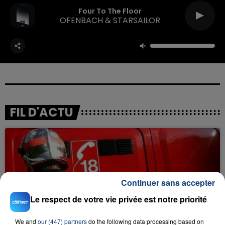
Four To The Floor
OFENBACH & STARSAILOR
FIL D'ACTU
Continuer sans accepter
Le respect de votre vie privée est notre priorité
23 juillet 2026
INCENDIE MORTEL À LENS : UNE FEMME ET
We and
our (447) partners
do the following data processing based on