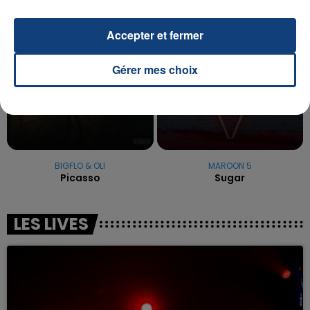
18h45
18h45
18h41
18h41
Accepter et fermer
Gérer mes choix
BIGFLO & OLI
MAROON 5
Picasso
Sugar
LES LIVES