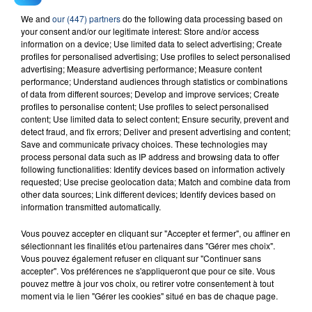
We and
our (447) partners
do the following data processing based on
23 juillet 2026
your consent and/or our legitimate interest: Store and/or access
INCENDIE MORTEL À LENS : UNE FEMME ET
information on a device; Use limited data to select advertising; Create
SON BÉBÉ ENTRE LA VIE ET LA...
profiles for personalised advertising; Use profiles to select personalised
advertising; Measure advertising performance; Measure content
Un homme s'est immolé par le feu après avoir
performance; Understand audiences through statistics or combinations
aspergé sa compagne et leur bébé de trois mois
of data from different sources; Develop and improve services; Create
d'un liquide inflammable.
profiles to personalise content; Use profiles to select personalised
content; Use limited data to select content; Ensure security, prevent and
detect fraud, and fix errors; Deliver and present advertising and content;
Save and communicate privacy choices. These technologies may
process personal data such as IP address and browsing data to offer
following functionalities: Identify devices based on information actively
requested; Use precise geolocation data; Match and combine data from
other data sources; Link different devices; Identify devices based on
20 juillet 2026
information transmitted automatically.
UNE ADOLESCENTE DEVANT SE FAIRE
OPÉRER DE LA CHEVILLE RESSORT DE LA...
Vous pouvez accepter en cliquant sur "Accepter et fermer", ou affiner en
sélectionnant les finalités et/ou partenaires dans "Gérer mes choix".
La famille a porté plainte contre la clinique qui a
Vous pouvez également refuser en cliquant sur "Continuer sans
reconnu sa responsabilité et présenté ses
accepter". Vos préférences ne s'appliqueront que pour ce site. Vous
excuses.
pouvez mettre à jour vos choix, ou retirer votre consentement à tout
TITRES DIFFUSÉS
moment via le lien "Gérer les cookies" situé en bas de chaque page.