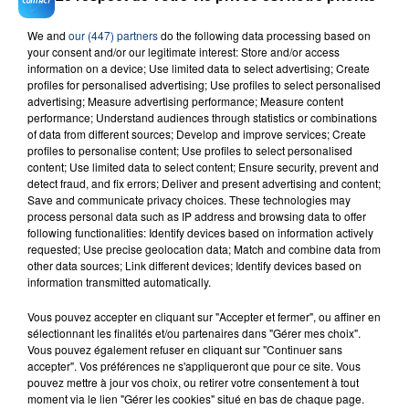
We and
our (447) partners
do the following data processing based on
23 juillet 2026
your consent and/or our legitimate interest: Store and/or access
INCENDIE MORTEL À LENS : UNE FEMME ET
information on a device; Use limited data to select advertising; Create
SON BÉBÉ ENTRE LA VIE ET LA...
profiles for personalised advertising; Use profiles to select personalised
advertising; Measure advertising performance; Measure content
Un homme s'est immolé par le feu après avoir
performance; Understand audiences through statistics or combinations
aspergé sa compagne et leur bébé de trois mois
of data from different sources; Develop and improve services; Create
d'un liquide inflammable.
profiles to personalise content; Use profiles to select personalised
content; Use limited data to select content; Ensure security, prevent and
detect fraud, and fix errors; Deliver and present advertising and content;
Save and communicate privacy choices. These technologies may
process personal data such as IP address and browsing data to offer
following functionalities: Identify devices based on information actively
requested; Use precise geolocation data; Match and combine data from
other data sources; Link different devices; Identify devices based on
20 juillet 2026
information transmitted automatically.
UNE ADOLESCENTE DEVANT SE FAIRE
OPÉRER DE LA CHEVILLE RESSORT DE LA...
Vous pouvez accepter en cliquant sur "Accepter et fermer", ou affiner en
La famille a porté plainte contre la clinique qui a
sélectionnant les finalités et/ou partenaires dans "Gérer mes choix".
Vous pouvez également refuser en cliquant sur "Continuer sans
reconnu sa responsabilité et présenté ses
accepter". Vos préférences ne s'appliqueront que pour ce site. Vous
excuses.
pouvez mettre à jour vos choix, ou retirer votre consentement à tout
TITRES DIFFUSÉS
moment via le lien "Gérer les cookies" situé en bas de chaque page.