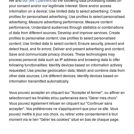
We and
our (447) partners
do the following data processing based on
INCENDIE MORTEL À LENS : UNE FEMME ET
your consent and/or our legitimate interest: Store and/or access
SON BÉBÉ ENTRE LA VIE ET LA...
information on a device; Use limited data to select advertising; Create
Un homme s'est immolé par le feu après avoir
profiles for personalised advertising; Use profiles to select personalised
advertising; Measure advertising performance; Measure content
aspergé sa compagne et leur bébé de trois mois
performance; Understand audiences through statistics or combinations
d'un liquide inflammable.
of data from different sources; Develop and improve services; Create
profiles to personalise content; Use profiles to select personalised
content; Use limited data to select content; Ensure security, prevent and
detect fraud, and fix errors; Deliver and present advertising and content;
Save and communicate privacy choices. These technologies may
process personal data such as IP address and browsing data to offer
following functionalities: Identify devices based on information actively
requested; Use precise geolocation data; Match and combine data from
20 juillet 2026
UNE ADOLESCENTE DEVANT SE FAIRE
other data sources; Link different devices; Identify devices based on
information transmitted automatically.
OPÉRER DE LA CHEVILLE RESSORT DE LA...
La famille a porté plainte contre la clinique qui a
Vous pouvez accepter en cliquant sur "Accepter et fermer", ou affiner en
reconnu sa responsabilité et présenté ses
sélectionnant les finalités et/ou partenaires dans "Gérer mes choix".
Vous pouvez également refuser en cliquant sur "Continuer sans
excuses.
TITRES DIFFUSÉS
accepter". Vos préférences ne s'appliqueront que pour ce site. Vous
pouvez mettre à jour vos choix, ou retirer votre consentement à tout
moment via le lien "Gérer les cookies" situé en bas de chaque page.
23h39
23h39
23h35
23h35