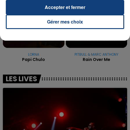
Accepter et fermer
Gérer mes choix
LORNA
PITBULL & MARC ANTHONY
Papi Chulo
Rain Over Me
LES LIVES