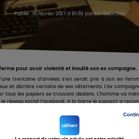
Publié : 16 février 2017 à 9h36 par La rédaction
erme pour avoir violenté et insulté son ex compagne.
une trentaine d’années s’en serait pris à son ex-femm
cheveux et déchire certains de ses vêtements. L'ex compag
rer tous les papiers se trouvant dedans. L'homme va m
 le réseau social Facebook. A la barre le suspect a reco
s mandats de dépots.
Contin
Le respect de votre vie privée est notre priorité