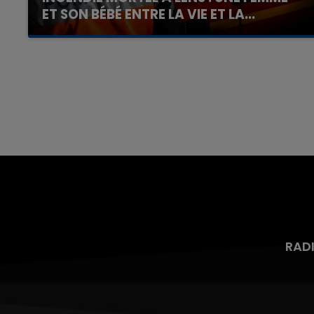
ET SON BÉBÉ ENTRE LA VIE ET LA...
Un homme s'est immolé par le feu après avoir
aspergé sa compagne et leur bébé de trois
mois d'un liquide inflammable.
RAD