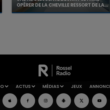
OPÉRER DE LA CHEVILLE RESSORT DE LA...
La famille a porté plainte contre la clinique qui a
reconnu sa responsabilité et présenté ses
excuses.
7h00 - 11h00
La Team de l'été
IO
ACTUS
MÉDIAS
JEUX
ANNONC