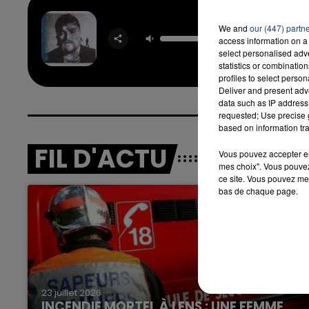
We and
our (447) partn
Mr Know 
access information on a 
TEDDY 
select personalised ad
statistics or combinatio
profiles to select person
Deliver and present adv
data such as IP address 
requested; Use precise g
based on information tra
FIL D'ACTU
Vous pouvez accepter en 
mes choix". Vous pouvez
ce site. Vous pouvez met
bas de chaque page.
23 juillet 2026
INCENDIE MORTEL À LENS : UNE FEMME