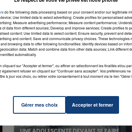
ers
do the following data processing based on your consent and/or our legitimate int
It All
RADIO CONTACT
device; Use limited data to select advertising; Create profiles for personalised adver
SWIMS
vertising; Measure advertising performance; Measure content performance; Unders
ns of data from different sources; Develop and improve services; Create profiles to 
alised content; Use limited data to select content; Ensure security, prevent and detect
ertising and content; Save and communicate privacy choices. These technologies
and browsing data to offer following functionalities: Identify devices based on infor
eolocation data; Match and combine data from other data sources; Link different de
nsmitted automatically.
cliquant sur "Accepter et fermer", ou affiner en sélectionnant les finalités et/ou pa
 également refuser en cliquant sur "Continuer sans accepter". Vos préférences ne 
tre à jour vos choix, ou retirer votre consentement à tout moment via le lien "Gérer 
Gérer mes choix
Accepter et fermer
20 juillet 2026
UNE ADOLESCENTE DEVANT SE FAIRE