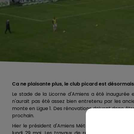
Ca ne plaisante plus, le club picard est désormais 
Le stade de la Licorne d'Amiens a été inaugurée en
n'aurait pas été assez bien entretenu par les anc
monte en Ligue 1. Des rénovations doivent donc êtr
prochain.
Hier le président d'Amiens Métropole a confirmé q
lundi 29 mai. Les travaux de rénovation seront fa