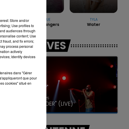
JONAS BLUE
TYLA
7h00 - 11h00
erest: Store and/or
Perfect Strangers
Water
LA TEAM DE L'ÉTÉ
tising; Use profiles to
tand audiences through
personalise content; Use
LES LIVES
 fraud, and fix errors;
 may process personal
mation actively
vices; Identify devices
rtenaires dans "Gérer
s'appliqueront que pour
les cookies" situé en
31 janvier 2025
GIMS "SPIDER" (LIVE)