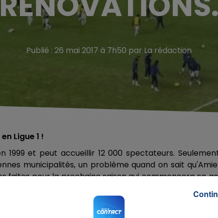
RÉNOVATIONS
Publié : 26 mai 2017 à 7h50 par La rédaction
en Ligue 1 !
 1999 et peut accueillir 12 000 spectateurs. Seulement
iennes municipalités, un problème quand on sait qu'Ami
es faites pour la prochaine saison qui commencera en a
Contin
ue les travaux de rénovation du stade débuteraient dès
its tribune par tribune, tous les sièges seront égalem