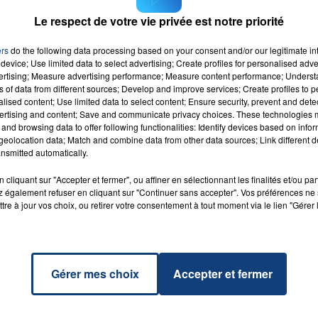
s clubs de Ligue 1 dans de bonnes conditions.
Le respect de votre vie privée est notre priorité
ers
do the following data processing based on your consent and/or our legitimate int
device; Use limited data to select advertising; Create profiles for personalised adver
vertising; Measure advertising performance; Measure content performance; Unders
ns of data from different sources; Develop and improve services; Create profiles to 
alised content; Use limited data to select content; Ensure security, prevent and detect
ect
ertising and content; Save and communicate privacy choices. These technologies
RADIO CONTACT
gers
and browsing data to offer following functionalities: Identify devices based on infor
BLUE
eolocation data; Match and combine data from other data sources; Link different de
nsmitted automatically.
cliquant sur "Accepter et fermer", ou affiner en sélectionnant les finalités et/ou pa
 également refuser en cliquant sur "Continuer sans accepter". Vos préférences ne 
tre à jour vos choix, ou retirer votre consentement à tout moment via le lien "Gérer 
Gérer mes choix
Accepter et fermer