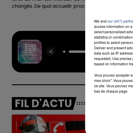
changés. De quoi accueilir prochainement les grand
We and
our (447) partn
access information on a 
select personalised ad
statistics or combinatio
profiles to select person
Perf
Deliver and present adv
Stran
data such as IP address 
JONAS 
requested; Use precise g
based on information tra
Vous pouvez accepter en 
mes choix". Vous pouvez
ce site. Vous pouvez met
bas de chaque page.
FIL D'ACTU