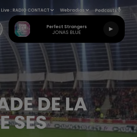
Live :
RADIO CONTACT
Webradios
Podcasts
Perfect Strangers
JONAS BLUE
TADE DE LA
E SES