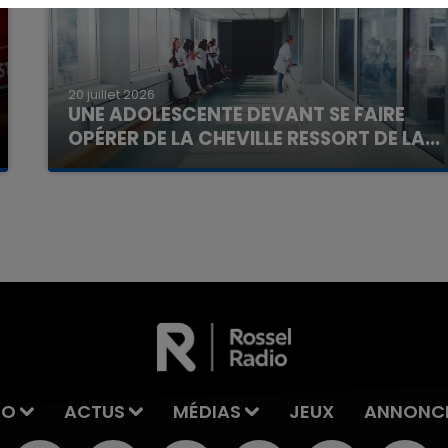
20 juillet 2026
UNE ADOLESCENTE DEVANT SE FAIRE
OPÉRER DE LA CHEVILLE RESSORT DE LA...
La famille a porté plainte contre la clinique qui a
reconnu sa responsabilité et présenté ses
7h00 - 11h00
La Team de l'été
excuses.
IO
ACTUS
MÉDIAS
JEUX
ANNONC