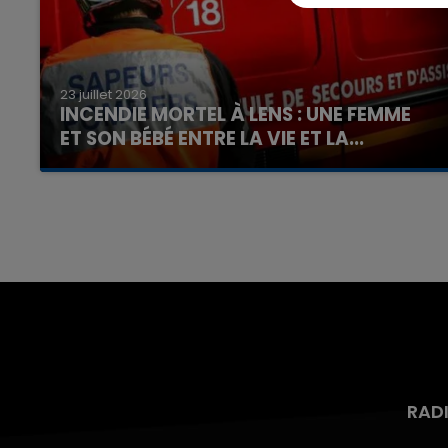
23 juillet 2026
INCENDIE MORTEL À LENS : UNE FEMME
ET SON BÉBÉ ENTRE LA VIE ET LA...
Un homme s'est immolé par le feu après avoir
aspergé sa compagne et leur bébé de trois
mois d'un liquide inflammable.
RAD