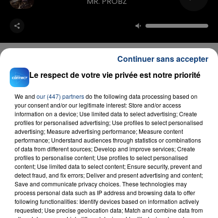
MR. PROBZ
Continuer sans accepter
Le respect de votre vie privée est notre priorité
FIL D'ACTU
We and
our (447) partners
do the following data processing based on
your consent and/or our legitimate interest: Store and/or access
information on a device; Use limited data to select advertising; Create
profiles for personalised advertising; Use profiles to select personalised
advertising; Measure advertising performance; Measure content
performance; Understand audiences through statistics or combinations
of data from different sources; Develop and improve services; Create
profiles to personalise content; Use profiles to select personalised
content; Use limited data to select content; Ensure security, prevent and
detect fraud, and fix errors; Deliver and present advertising and content;
Save and communicate privacy choices. These technologies may
23 juillet 2026
INCENDIE MORTEL À LENS : UNE FEMME ET
process personal data such as IP address and browsing data to offer
following functionalities: Identify devices based on information actively
SON BÉBÉ ENTRE LA VIE ET LA...
requested; Use precise geolocation data; Match and combine data from