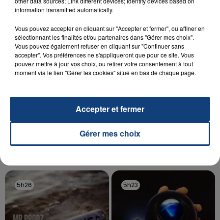
Un homme s'est immolé par le feu après avoir
other data sources; Link different devices; Identify devices based on
information transmitted automatically.
aspergé sa compagne et leur bébé de trois mois
d'un liquide inflammable.
Vous pouvez accepter en cliquant sur "Accepter et fermer", ou affiner en
sélectionnant les finalités et/ou partenaires dans "Gérer mes choix".
Vous pouvez également refuser en cliquant sur "Continuer sans
accepter". Vos préférences ne s'appliqueront que pour ce site. Vous
pouvez mettre à jour vos choix, ou retirer votre consentement à tout
moment via le lien "Gérer les cookies" situé en bas de chaque page.
20 juillet 2026
UNE ADOLESCENTE DEVANT SE FAIRE
Accepter et fermer
OPÉRER DE LA CHEVILLE RESSORT DE LA...
La famille a porté plainte contre la clinique qui a
Gérer mes choix
reconnu sa responsabilité et présenté ses
excuses.
TITRES DIFFUSÉS
5h26
5h26
5h23
5h23