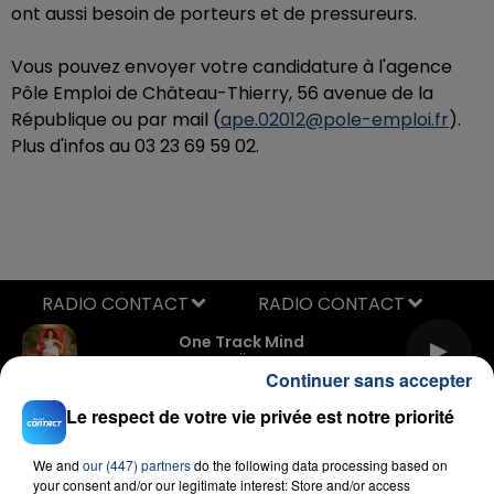
ont aussi besoin de
porteurs et de
pressureurs.
Vous pouvez envoyer votre candidature à l'agence
Pôle Emploi de Château-Thierry, 56 avenue de la
République ou par mail (
ape.02012@pole-emploi.fr
).
Plus d'infos au 03 23 69 59 02.
RADIO CONTACT
One Track Mind
NAÏKA
Continuer sans accepter
Le respect de votre vie privée est notre priorité
We and
our (447) partners
do the following data processing based on
your consent and/or our legitimate interest: Store and/or access