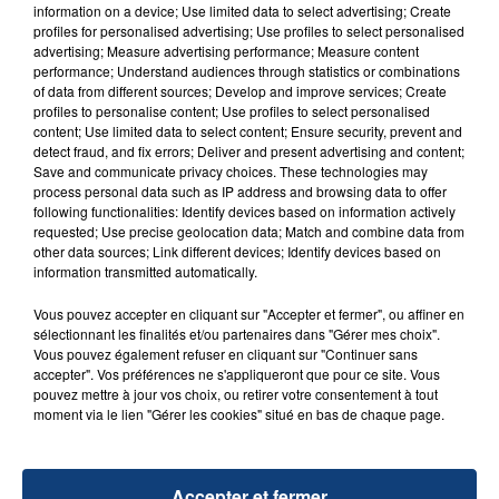
information on a device; Use limited data to select advertising; Create
profiles for personalised advertising; Use profiles to select personalised
advertising; Measure advertising performance; Measure content
FIL D'ACTU
performance; Understand audiences through statistics or combinations
of data from different sources; Develop and improve services; Create
profiles to personalise content; Use profiles to select personalised
content; Use limited data to select content; Ensure security, prevent and
detect fraud, and fix errors; Deliver and present advertising and content;
Save and communicate privacy choices. These technologies may
process personal data such as IP address and browsing data to offer
following functionalities: Identify devices based on information actively
requested; Use precise geolocation data; Match and combine data from
other data sources; Link different devices; Identify devices based on
information transmitted automatically.
23 juillet 2026
INCENDIE MORTEL À LENS : UNE FEMME ET
Vous pouvez accepter en cliquant sur "Accepter et fermer", ou affiner en
SON BÉBÉ ENTRE LA VIE ET LA...
sélectionnant les finalités et/ou partenaires dans "Gérer mes choix".
Vous pouvez également refuser en cliquant sur "Continuer sans
Un homme s'est immolé par le feu après avoir
accepter". Vos préférences ne s'appliqueront que pour ce site. Vous
aspergé sa compagne et leur bébé de trois mois
pouvez mettre à jour vos choix, ou retirer votre consentement à tout
moment via le lien "Gérer les cookies" situé en bas de chaque page.
d'un liquide inflammable.
Accepter et fermer