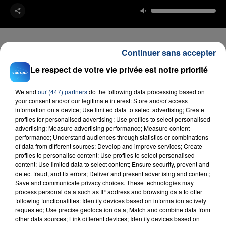
Continuer sans accepter
Le respect de votre vie privée est notre priorité
FIL D'ACTU
We and
our (447) partners
do the following data processing based on
your consent and/or our legitimate interest: Store and/or access
information on a device; Use limited data to select advertising; Create
profiles for personalised advertising; Use profiles to select personalised
advertising; Measure advertising performance; Measure content
performance; Understand audiences through statistics or combinations
of data from different sources; Develop and improve services; Create
profiles to personalise content; Use profiles to select personalised
content; Use limited data to select content; Ensure security, prevent and
detect fraud, and fix errors; Deliver and present advertising and content;
23 juillet 2026
Save and communicate privacy choices. These technologies may
INCENDIE MORTEL À LENS : UNE FEMME ET
process personal data such as IP address and browsing data to offer
SON BÉBÉ ENTRE LA VIE ET LA...
following functionalities: Identify devices based on information actively
Un homme s'est immolé par le feu après avoir
requested; Use precise geolocation data; Match and combine data from
other data sources; Link different devices; Identify devices based on
aspergé sa compagne et leur bébé de trois mois