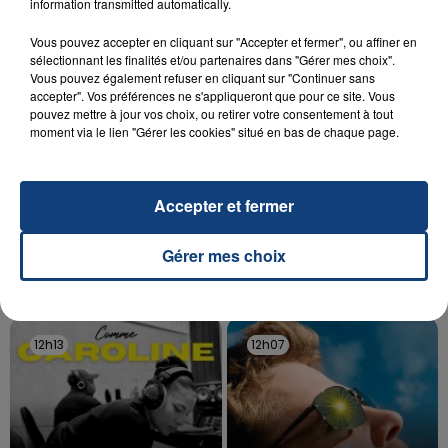
information transmitted automatically.
d'un liquide inflammable.
Vous pouvez accepter en cliquant sur "Accepter et fermer", ou affiner en
sélectionnant les finalités et/ou partenaires dans "Gérer mes choix".
Vous pouvez également refuser en cliquant sur "Continuer sans
accepter". Vos préférences ne s'appliqueront que pour ce site. Vous
pouvez mettre à jour vos choix, ou retirer votre consentement à tout
moment via le lien "Gérer les cookies" situé en bas de chaque page.
20 juillet 2026
UNE ADOLESCENTE DEVANT SE FAIRE
OPÉRER DE LA CHEVILLE RESSORT DE LA...
Accepter et fermer
La famille a porté plainte contre la clinique qui a
reconnu sa responsabilité et présenté ses
Gérer mes choix
excuses.
TITRES DIFFUSÉS
12h13
12h13
12h07
12h07