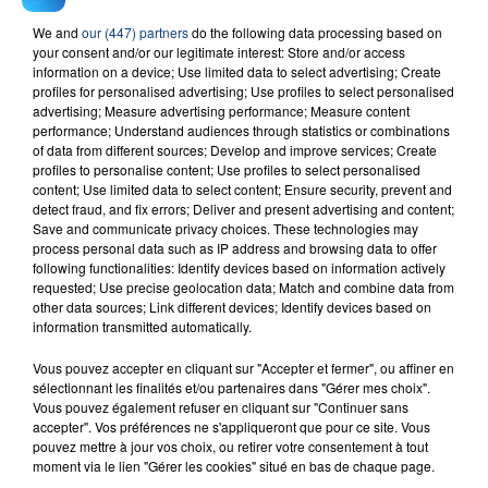
We and
our (447) partners
do the following data processing based on
your consent and/or our legitimate interest: Store and/or access
information on a device; Use limited data to select advertising; Create
profiles for personalised advertising; Use profiles to select personalised
advertising; Measure advertising performance; Measure content
performance; Understand audiences through statistics or combinations
of data from different sources; Develop and improve services; Create
profiles to personalise content; Use profiles to select personalised
FIL D'ACTU
content; Use limited data to select content; Ensure security, prevent and
detect fraud, and fix errors; Deliver and present advertising and content;
Save and communicate privacy choices. These technologies may
process personal data such as IP address and browsing data to offer
following functionalities: Identify devices based on information actively
requested; Use precise geolocation data; Match and combine data from
other data sources; Link different devices; Identify devices based on
information transmitted automatically.
Vous pouvez accepter en cliquant sur "Accepter et fermer", ou affiner en
sélectionnant les finalités et/ou partenaires dans "Gérer mes choix".
23 juillet 2026
Vous pouvez également refuser en cliquant sur "Continuer sans
INCENDIE MORTEL À LENS : UNE FEMME ET
accepter". Vos préférences ne s'appliqueront que pour ce site. Vous
pouvez mettre à jour vos choix, ou retirer votre consentement à tout
SON BÉBÉ ENTRE LA VIE ET LA...
moment via le lien "Gérer les cookies" situé en bas de chaque page.
Un homme s'est immolé par le feu après avoir