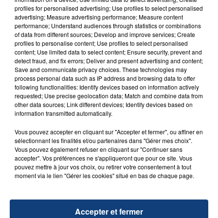
profiles for personalised advertising; Use profiles to select personalised
FIL D'ACTU
advertising; Measure advertising performance; Measure content
performance; Understand audiences through statistics or combinations
of data from different sources; Develop and improve services; Create
profiles to personalise content; Use profiles to select personalised
content; Use limited data to select content; Ensure security, prevent and
detect fraud, and fix errors; Deliver and present advertising and content;
Save and communicate privacy choices. These technologies may
process personal data such as IP address and browsing data to offer
following functionalities: Identify devices based on information actively
requested; Use precise geolocation data; Match and combine data from
other data sources; Link different devices; Identify devices based on
information transmitted automatically.
23 juillet 2026
INCENDIE MORTEL À LENS : UNE FEMME ET
Vous pouvez accepter en cliquant sur "Accepter et fermer", ou affiner en
SON BÉBÉ ENTRE LA VIE ET LA...
sélectionnant les finalités et/ou partenaires dans "Gérer mes choix".
Un homme s'est immolé par le feu après avoir
Vous pouvez également refuser en cliquant sur "Continuer sans
accepter". Vos préférences ne s'appliqueront que pour ce site. Vous
aspergé sa compagne et leur bébé de trois mois
pouvez mettre à jour vos choix, ou retirer votre consentement à tout
d'un liquide inflammable.
moment via le lien "Gérer les cookies" situé en bas de chaque page.
Accepter et fermer