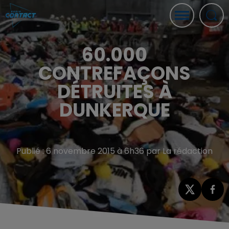
60.000
CONTREFAÇONS
DÉTRUITES À
DUNKERQUE
Publié : 6 novembre 2015 à 6h36 par La rédaction