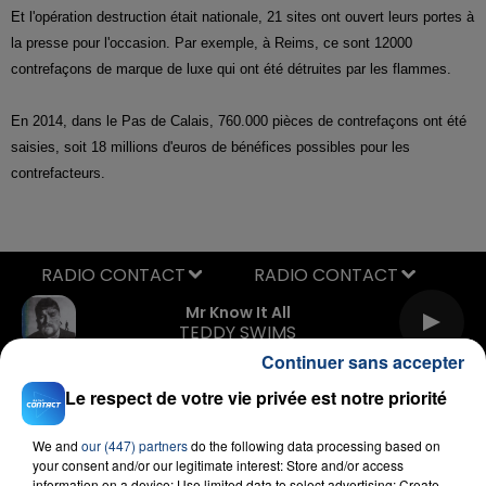
Et l'opération destruction était nationale, 21 sites ont ouvert leurs portes à
la presse pour l'occasion. Par exemple, à Reims, ce sont 12000
contrefaçons de marque de luxe qui ont été détruites par les flammes.
En 2014, dans le Pas de Calais, 760.000 pièces de contrefaçons ont été
saisies, soit 18 millions d'euros de bénéfices possibles pour les
contrefacteurs.
RADIO CONTACT
Mr Know It All
TEDDY SWIMS
Continuer sans accepter
Le respect de votre vie privée est notre priorité
We and
our (447) partners
do the following data processing based on
your consent and/or our legitimate interest: Store and/or access
information on a device; Use limited data to select advertising; Create