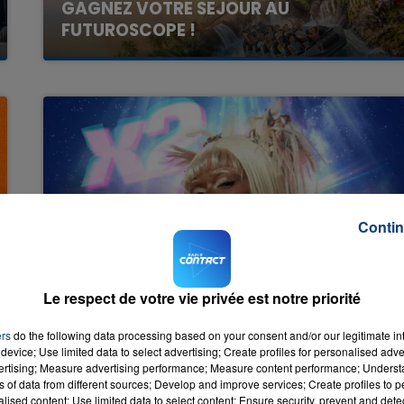
GAGNEZ VOTRE SEJOUR AU
FUTUROSCOPE !
Avec la Team du Matin
7h00 - 12h00
LA TEAM DU WEEK-END
Contin
13 mars 2026
GAGNEZ VOS PLACES POUR THEODORA
AU ZENITH DE LILLE LE 24 MARS !
Le respect de votre vie privée est notre priorité
ers
do the following data processing based on your consent and/or our legitimate int
device; Use limited data to select advertising; Create profiles for personalised adver
vertising; Measure advertising performance; Measure content performance; Unders
ns of data from different sources; Develop and improve services; Create profiles to 
alised content; Use limited data to select content; Ensure security, prevent and detect