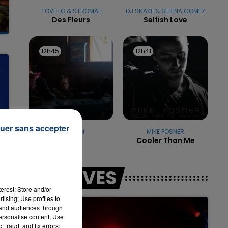
TOVE LO & STROMAE
DJ SNAKE & SELENA GOMEZ
Des Fleurs
Selfish Love
16h00 - 20h00
12h45
12h45
12h41
12h41
LA TEAM DU WEEK-END
uer sans accepter
ORELSAN
MIKE POSNER
Boss
Cooler Than Me
LES LIVES
erest: Store and/or
tising; Use profiles to
tand audiences through
personalise content; Use
 fraud, and fix errors;