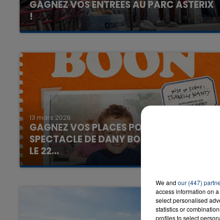
GAGNEZ VOS ENTREES AU PARC ASTERIX
!
Avec la Team du Matin
16h00 - 20h00
LA TEAM DU WEEK-END
13 mars 2026
GAGNEZ VOS PLACES POUR LE
SPECTACLE DE DANY BOON A EPERNAY
LE 22...
Avec la Team de l'Aprèm
We and
our (447) partn
access information on a 
select personalised ad
statistics or combinatio
profiles to select person