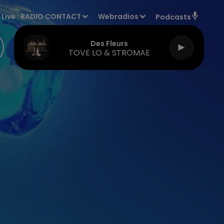
Live :
RADIO CONTACT
Webradios
Podcasts
Des Fleurs
TOVE LO & STROMAE