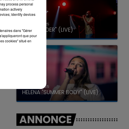
 may process personal
mation actively
vices; Identify devices
31 janvier 2025
GIMS "SPIDER" (LIVE)
rtenaires dans "Gérer
s'appliqueront que pour
les cookies" situé en
31 janvier 2025
HELENA "SUMMER BODY" (LIVE)
ANNONCE