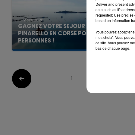
Deliver and present adv
data such as IP address 
requested; Use precise g
13 mars 2026
based on information tra
GAGNEZ VOTRE SEJOUR A L'HÔTEL LE
Vous pouvez accepter en 
PINARELLO EN CORSE POUR 2
mes choix". Vous pouvez
PERSONNES !
ce site. Vous pouvez met
Avec la Team du Matin
bas de chaque page.
1
2
3
4