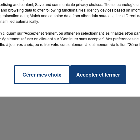
ertising and content; Save and communicate privacy choices. These technologies
and browsing data to offer following functionalities: Identify devices based on infor
eolocation data; Match and combine data from other data sources; Link different de
nsmitted automatically.
13 mars 2026
cliquant sur "Accepter et fermer", ou affiner en sélectionnant les finalités et/ou pa
GAGNEZ VOS PLACES POUR LA TOURNEE
 également refuser en cliquant sur "Continuer sans accepter". Vos préférences ne 
2026 DU CIRQUE ARLETTE GRUSS A...
tre à jour vos choix, ou retirer votre consentement à tout moment via le lien "Gérer 
Avec la Team de l'Aprèm
Gérer mes choix
Accepter et fermer
5
6
7
8
9
10