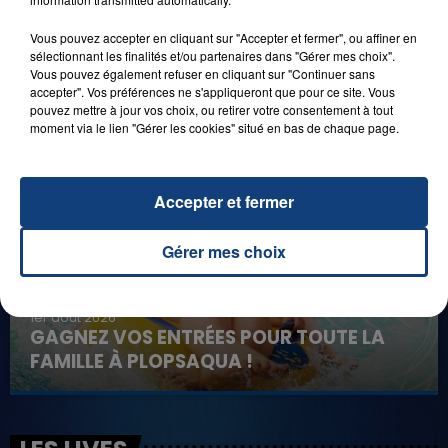
Vous pouvez accepter en cliquant sur "Accepter et fermer", ou affiner en
sélectionnant les finalités et/ou partenaires dans "Gérer mes choix".
8 août 2026
Vous pouvez également refuser en cliquant sur "Continuer sans
GAGNEZ VOS ENTRÉES EN FAMILLE À
accepter". Vos préférences ne s'appliqueront que pour ce site. Vous
BAGATELLE !
pouvez mettre à jour vos choix, ou retirer votre consentement à tout
moment via le lien "Gérer les cookies" situé en bas de chaque page.
Accepter et fermer
Gérer mes choix
1er août 2026
GAGNEZ VOS ENTRÉES POUR TOUTE LA
FAMILLE À PLOPSAQUA !