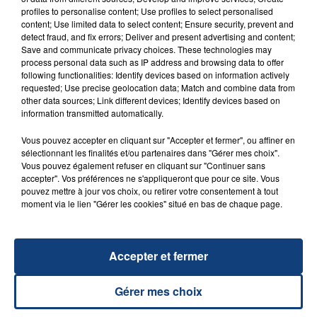
TECHNICIEN POSEUR (H/F)
profiles to personalise content; Use profiles to select personalised
content; Use limited data to select content; Ensure security, prevent and
detect fraud, and fix errors; Deliver and present advertising and content;
Save and communicate privacy choices. These technologies may
process personal data such as IP address and browsing data to offer
following functionalities: Identify devices based on information actively
requested; Use precise geolocation data; Match and combine data from
other data sources; Link different devices; Identify devices based on
information transmitted automatically.
Vous pouvez accepter en cliquant sur "Accepter et fermer", ou affiner en
sélectionnant les finalités et/ou partenaires dans "Gérer mes choix".
22 juin 2021
Vous pouvez également refuser en cliquant sur "Continuer sans
OFFRE D'EMPLOI : CONDUCTEUR DE LIGNE
accepter". Vos préférences ne s'appliqueront que pour ce site. Vous
(H/F)
pouvez mettre à jour vos choix, ou retirer votre consentement à tout
moment via le lien "Gérer les cookies" situé en bas de chaque page.
Accepter et fermer
Gérer mes choix