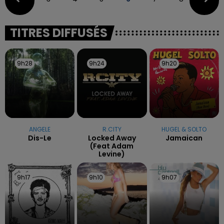
TITRES DIFFUSÉS
9h28
9h28
9h24
9h24
9h20
9h20
ANGELE
R.CITY
HUGEL & SOLTO
Dis-Le
Locked Away
Jamaican
(feat Adam
Levine)
9h17
9h17
9h10
9h10
9h07
9h07