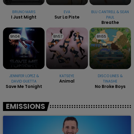
BRUNO MARS
EVA
BLU CANTRELL & SEAN
I Just Might
Sur La Piste
PAUL
Breathe
9h04
9h04
8h57
8h57
8h55
8h55
JENNIFER LOPEZ &
KATSEYE
DISCO LINES &
Animal
DAVID GUETTA
TINASHE
Save Me Tonight
No Broke Boys
EMISSIONS