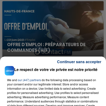
22 juin 2021
OFFRE D'EMPLOI : PRÉPARATEURS DE
COMMANDES (H/F)
Continuer sans accepter
Le respect de votre vie privée est notre priorité
We and
our (447) partners
do the following data processing based on
your consent and/or our legitimate interest: Store and/or access
information on a device; Use limited data to select advertising; Create
profiles for personalised advertising; Use profiles to select personalised
advertising; Measure advertising performance; Measure content
22 juin 2021
performance; Understand audiences through statistics or combinations
OFFRE D'EMPLOI : MENUISIER ET
of data from different sources; Develop and improve services; Create