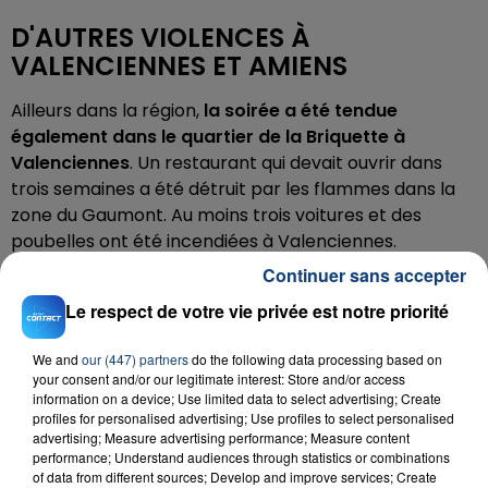
D'AUTRES VIOLENCES À
VALENCIENNES ET AMIENS
Ailleurs dans la région,
la soirée a été tendue
également dans le quartier de la Briquette à
Valenciennes
. Un restaurant qui devait ouvrir dans
trois semaines a été détruit par les flammes dans la
zone du Gaumont. Au moins trois voitures et des
poubelles ont été incendiées à Valenciennes.
Continuer sans accepter
Des violences et dégradations ont également été
commises dans plusieurs quartiers d'Amiens. La
Le respect de votre vie privée est notre priorité
médiathèque du quartier Etouvie a été incendiée et
plusieurs véhicules ont brûlé dans le quartier
We and
our (447) partners
do the following data processing based on
your consent and/or our legitimate interest: Store and/or access
Salamandre. Des secteurs où les bus Ametis ne
information on a device; Use limited data to select advertising; Create
passent pas ce matin. "
Pour des raisons de sécurité
profiles for personalised advertising; Use profiles to select personalised
et suite aux incidents urbains, les bus Ametis ne
advertising; Measure advertising performance; Measure content
performance; Understand audiences through statistics or combinations
desservent pas jusqu'à nouvel ordre les quartiers
of data from different sources; Develop and improve services; Create
d'Etouvie, Amiens Nord et Condorcet
", peut-on lire sur