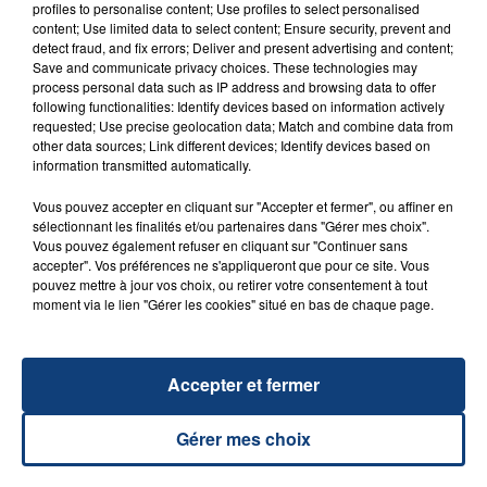
profiles to personalise content; Use profiles to select personalised
le compte Twitter Ametis info.
content; Use limited data to select content; Ensure security, prevent and
detect fraud, and fix errors; Deliver and present advertising and content;
Save and communicate privacy choices. These technologies may
process personal data such as IP address and browsing data to offer
following functionalities: Identify devices based on information actively
requested; Use precise geolocation data; Match and combine data from
other data sources; Link different devices; Identify devices based on
information transmitted automatically.
Vous pouvez accepter en cliquant sur "Accepter et fermer", ou affiner en
sélectionnant les finalités et/ou partenaires dans "Gérer mes choix".
Vous pouvez également refuser en cliquant sur "Continuer sans
accepter". Vos préférences ne s'appliqueront que pour ce site. Vous
pouvez mettre à jour vos choix, ou retirer votre consentement à tout
moment via le lien "Gérer les cookies" situé en bas de chaque page.
Accepter et fermer
Photo : Courrier Picard
Gérer mes choix