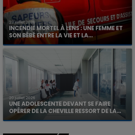
23 juillet 2026
INCENDIE MORTEL À LENS : UNE FEMME ET
SON BÉBÉ ENTRE LA VIE ET LA...
Un homme s'est immolé par le feu après avoir
aspergé sa compagne et leur bébé de trois mois
d'un liquide inflammable.
20 juillet 2026
UNE ADOLESCENTE DEVANT SE FAIRE
OPÉRER DE LA CHEVILLE RESSORT DE LA...
La famille a porté plainte contre la clinique qui a
reconnu sa responsabilité et présenté ses
excuses.