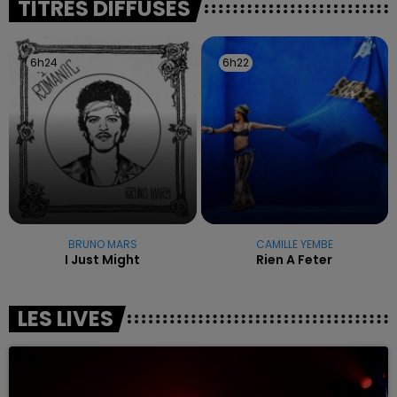
TITRES DIFFUSÉS
6h24
6h24
6h22
6h22
BRUNO MARS
CAMILLE YEMBE
I Just Might
Rien A Feter
LES LIVES