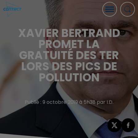
XAVIER BERTRAND
PROMET LA
GRATUITÉ DES TER
LORS DES PICS DE
POLLUTION
Publié : 9 octobre 2019 à 5h38 par I.D.