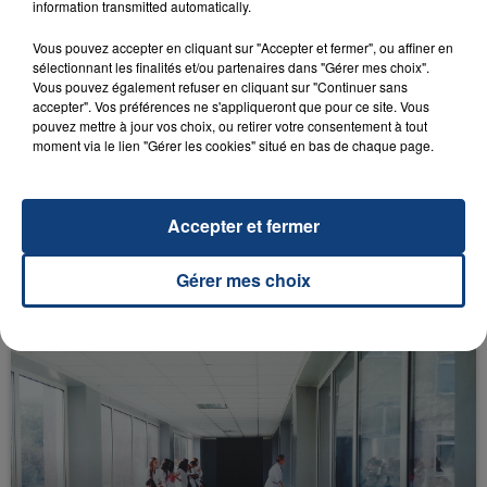
information transmitted automatically.
FIL D'ACTU
Vous pouvez accepter en cliquant sur "Accepter et fermer", ou affiner en
sélectionnant les finalités et/ou partenaires dans "Gérer mes choix".
Vous pouvez également refuser en cliquant sur "Continuer sans
accepter". Vos préférences ne s'appliqueront que pour ce site. Vous
pouvez mettre à jour vos choix, ou retirer votre consentement à tout
moment via le lien "Gérer les cookies" situé en bas de chaque page.
Accepter et fermer
23 juillet 2026
INCENDIE MORTEL À LENS : UNE FEMME ET
Gérer mes choix
SON BÉBÉ ENTRE LA VIE ET LA...
Un homme s'est immolé par le feu après avoir
aspergé sa compagne et leur bébé de trois mois
d'un liquide inflammable.