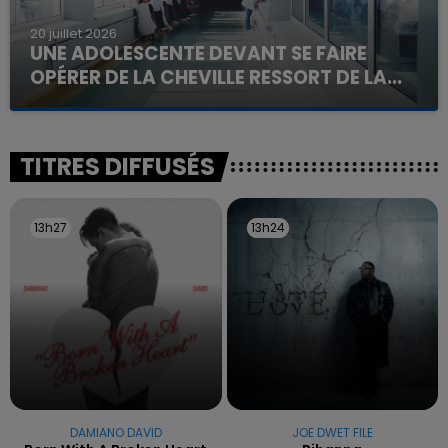
20 juillet 2026
UNE ADOLESCENTE DEVANT SE FAIRE
OPÉRER DE LA CHEVILLE RESSORT DE LA...
La famille a porté plainte contre la clinique qui a
reconnu sa responsabilité et présenté ses
excuses.
TITRES DIFFUSÉS
13h27
13h27
13h24
13h24
DAMIANO DAVID
JOE DWET FILE