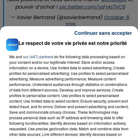
pouvoir d’achat !
pic.twitter.com/yzFyk17VC6
— Xavier Bertrand (@xavierbertrand)
October 8,
2019
Continuer sans accepter
Téléchargez gratuitement l'application Contact FM
Le respect de votre vie privée est notre priorité
sur
et
We and
our (447) partners
do the following data processing based on
your consent and/or our legitimate interest: Store and/or access
information on a device; Use limited data to select advertising; Create
profiles for personalised advertising; Use profiles to select personalised
RADIO CONTACT
advertising; Measure advertising performance; Measure content
performance; Understand audiences through statistics or combinations
Born With A Broken Heart
of data from different sources; Develop and improve services; Create
DAMIANO DAVID
profiles to personalise content; Use profiles to select personalised
content; Use limited data to select content; Ensure security, prevent and
detect fraud, and fix errors; Deliver and present advertising and content;
Save and communicate privacy choices. These technologies may
process personal data such as IP address and browsing data to offer
following functionalities: Identify devices based on information actively
requested; Use precise geolocation data; Match and combine data from
other data sources; Link different devices; Identify devices based on