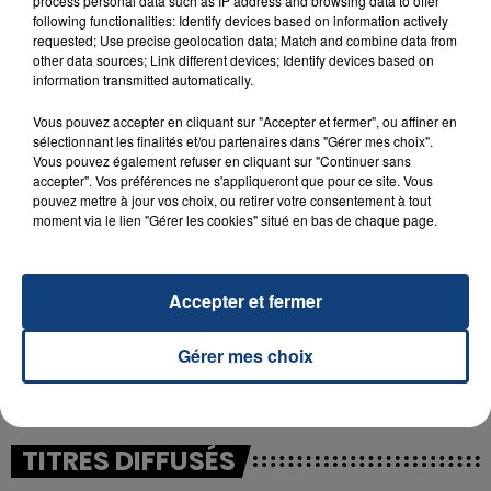
process personal data such as IP address and browsing data to offer
following functionalities: Identify devices based on information actively
23 juillet 2026
requested; Use precise geolocation data; Match and combine data from
INCENDIE MORTEL À LENS : UNE FEMME ET
other data sources; Link different devices; Identify devices based on
information transmitted automatically.
SON BÉBÉ ENTRE LA VIE ET LA...
Un homme s'est immolé par le feu après avoir
Vous pouvez accepter en cliquant sur "Accepter et fermer", ou affiner en
aspergé sa compagne et leur bébé de trois mois
sélectionnant les finalités et/ou partenaires dans "Gérer mes choix".
Vous pouvez également refuser en cliquant sur "Continuer sans
d'un liquide inflammable.
accepter". Vos préférences ne s'appliqueront que pour ce site. Vous
pouvez mettre à jour vos choix, ou retirer votre consentement à tout
moment via le lien "Gérer les cookies" situé en bas de chaque page.
Accepter et fermer
20 juillet 2026
UNE ADOLESCENTE DEVANT SE FAIRE
Gérer mes choix
OPÉRER DE LA CHEVILLE RESSORT DE LA...
La famille a porté plainte contre la clinique qui a
reconnu sa responsabilité et présenté ses
excuses.
TITRES DIFFUSÉS