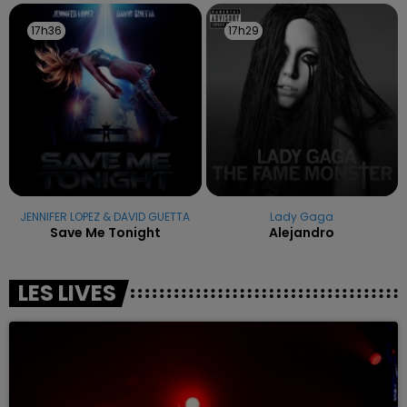
17h36
17h36
17h29
17h29
JENNIFER LOPEZ & DAVID GUETTA
Lady Gaga
Save Me Tonight
Alejandro
LES LIVES