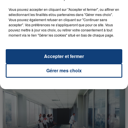
FIL D'ACTU
Vous pouvez accepter en cliquant sur "Accepter et fermer", ou affiner en
sélectionnant les finalités et/ou partenaires dans "Gérer mes choix".
Vous pouvez également refuser en cliquant sur "Continuer sans
accepter". Vos préférences ne s'appliqueront que pour ce site. Vous
pouvez mettre à jour vos choix, ou retirer votre consentement à tout
moment via le lien "Gérer les cookies" situé en bas de chaque page.
Accepter et fermer
23 juillet 2026
INCENDIE MORTEL À LENS : UNE FEMME ET
Gérer mes choix
SON BÉBÉ ENTRE LA VIE ET LA...
Un homme s'est immolé par le feu après avoir
aspergé sa compagne et leur bébé de trois mois
d'un liquide inflammable.