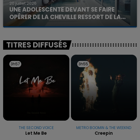
20 juillet 2026
UNE ADOLESCENTE DEVANT SE FAIRE
OPÉRER DE LA CHEVILLE RESSORT DE LA...
La famille a porté plainte contre la clinique qui a
reconnu sa responsabilité et présenté ses
excuses.
TITRES DIFFUSÉS
3h57
3h57
3h55
3h55
THE SECOND VOICE
METRO BOOMIN & THE WEEKND
Let Me Be
Creepin