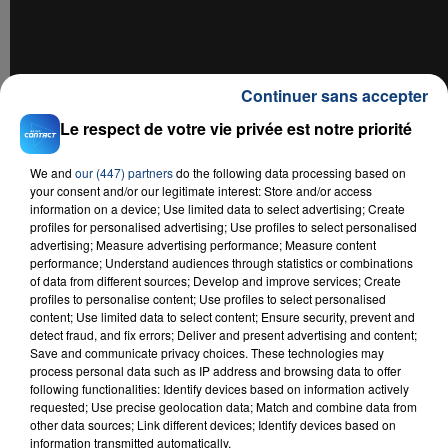
Continuer sans accepter
Le respect de votre vie privée est notre priorité
We and
our (447) partners
do the following data processing based on
your consent and/or our legitimate interest: Store and/or access
information on a device; Use limited data to select advertising; Create
RADIO CONTACT
profiles for personalised advertising; Use profiles to select personalised
advertising; Measure advertising performance; Measure content
Let Me Be
performance; Understand audiences through statistics or combinations
THE SECOND VOICE
of data from different sources; Develop and improve services; Create
profiles to personalise content; Use profiles to select personalised
content; Use limited data to select content; Ensure security, prevent and
detect fraud, and fix errors; Deliver and present advertising and content;
Save and communicate privacy choices. These technologies may
process personal data such as IP address and browsing data to offer
following functionalities: Identify devices based on information actively
requested; Use precise geolocation data; Match and combine data from
other data sources; Link different devices; Identify devices based on
information transmitted automatically.