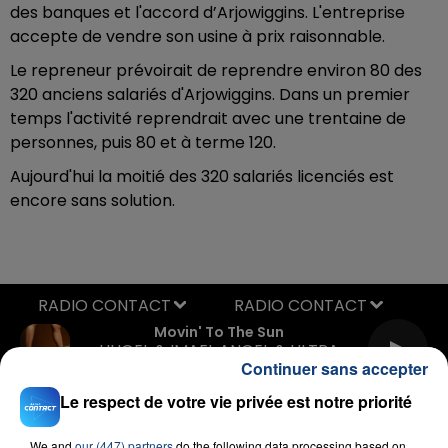
des banques et l'accord d’Arjowiggins. L'entreprise
accepte de vendre son usine à prix raisonnable.
Le repreneur prévoirait de reprendre environ 80 des
320 anciens salariés d'Arjowiggins. Dans un premier
temps l'activité reprendrait avec une trentaine de
personnes, puis 80 et à terme 120.
Aujourd'hui la moitié des 320 salariés licenciés est
encore sans solution.
RADIO CONTACT
Movin' To The Sun
HUGEL & IMAEL ANGEL & ULTRA
NATE
Continuer sans accepter
Le respect de votre vie privée est notre priorité
We and
our (447) partners
do the following data processing based on