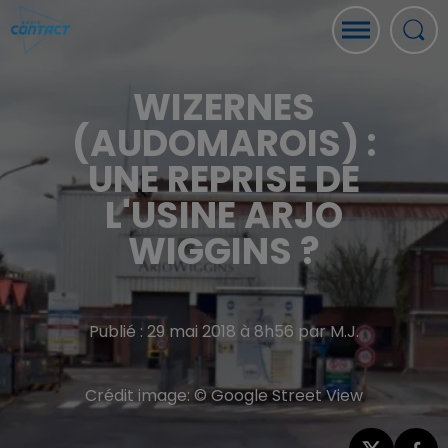
WIZERNES
(AUDOMAROIS) :
UNE REPRISE DE
L'USINE ARJO
WIGGINS ?
Publié : 29 mai 2018 à 8h56 par M.J.
Crédit image:
© Google Street View