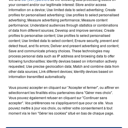
your consent and/or our legitimate interest: Store and/or access
information on a device; Use limited data to select advertising; Create
profiles for personalised advertising; Use profiles to select personalised
advertising; Measure advertising performance; Measure content
FIL D'ACTU
performance; Understand audiences through statistics or combinations
of data from different sources; Develop and improve services; Create
profiles to personalise content; Use profiles to select personalised
content; Use limited data to select content; Ensure security, prevent and
detect fraud, and fix errors; Deliver and present advertising and content;
Save and communicate privacy choices. These technologies may
process personal data such as IP address and browsing data to offer
following functionalities: Identify devices based on information actively
requested; Use precise geolocation data; Match and combine data from
other data sources; Link different devices; Identify devices based on
information transmitted automatically.
23 juillet 2026
INCENDIE MORTEL À LENS : UNE FEMME ET
Vous pouvez accepter en cliquant sur "Accepter et fermer", ou affiner en
sélectionnant les finalités et/ou partenaires dans "Gérer mes choix".
SON BÉBÉ ENTRE LA VIE ET LA...
Vous pouvez également refuser en cliquant sur "Continuer sans
Un homme s'est immolé par le feu après avoir
accepter". Vos préférences ne s'appliqueront que pour ce site. Vous
pouvez mettre à jour vos choix, ou retirer votre consentement à tout
aspergé sa compagne et leur bébé de trois mois
moment via le lien "Gérer les cookies" situé en bas de chaque page.
d'un liquide inflammable.