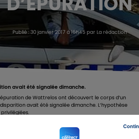
D’ÉPURATION
Publié : 30 janvier 2017 à 16h45 par La rédaction
ition avait été signalée dimanche.
 d’épuration de Wattrelos ont découvert le corps d’un
isparition avait été signalée dimanche. L’hypothèse
privilégiées.
Contin