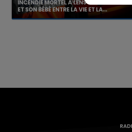
INCENDIE MORTEL À LENS : UNE FEMME
ET SON BÉBÉ ENTRE LA VIE ET LA...
Un homme s'est immolé par le feu après avoir
aspergé sa compagne et leur bébé de trois
mois d'un liquide inflammable.
7h00 - 12h00
nd
La Team du Week-end
RAD