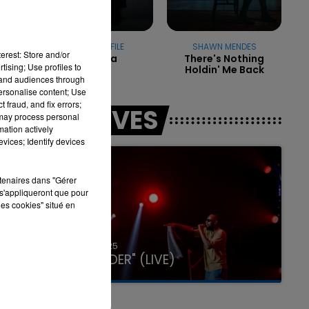
JOE DWET FILE
SHAWN MENDES
erest: Store and/or
Rihanna
There's Nothing
16h00 - 20h00
tising; Use profiles to
Holdin' Me Back
LA TEAM DU WEEK-END
tand audiences through
personalise content; Use
 fraud, and fix errors;
LES LIVES
 may process personal
mation actively
vices; Identify devices
rtenaires dans "Gérer
s'appliqueront que pour
les cookies" situé en
31 janvier 2025
GIMS "SPIDER" (LIVE)