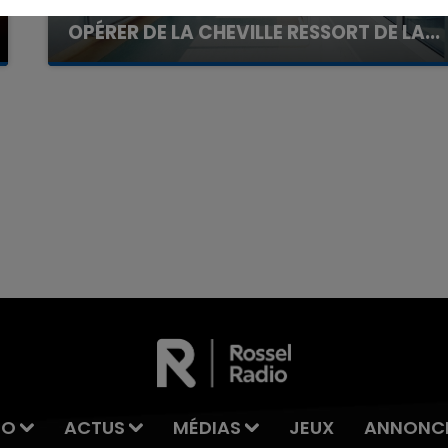
UNE ADOLESCENTE DEVANT SE FAIRE
OPÉRER DE LA CHEVILLE RESSORT DE LA...
La famille a porté plainte contre la clinique qui a
reconnu sa responsabilité et présenté ses
excuses.
16h00 - 20h00
La Team du Week-end
IO
ACTUS
MÉDIAS
JEUX
ANNONC