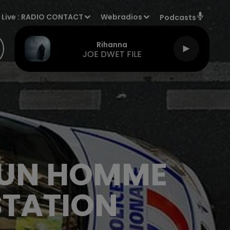
Live :
RADIO CONTACT
Webradios
Podcasts
Rihanna
JOE DWET FILE
D’UN HOMME
STATION