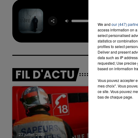
Riha
JOE DWE
We and
our (447) partn
16h00 - 20h00
access information on a 
LA TEAM DU WEEK-END
select personalised ad
statistics or combinatio
profiles to select person
Deliver and present adv
data such as IP address 
requested; Use precise g
based on information tra
FIL D'ACTU
Vous pouvez accepter en 
mes choix". Vous pouvez
ce site. Vous pouvez met
bas de chaque page.
23 juillet 2026