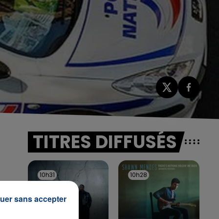
TITRES DIFFUSÉS
10h31
10h31
10h28
10h28
uer sans accepter