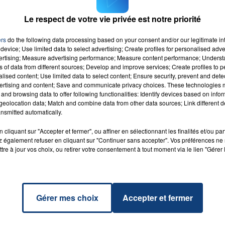
Le respect de votre vie privée est notre priorité
nna
RADIO CONTACT
T FILE
ers
do the following data processing based on your consent and/or our legitimate int
7h00 - 12h00
device; Use limited data to select advertising; Create profiles for personalised adver
LA TEAM DU WEEK-END
vertising; Measure advertising performance; Measure content performance; Unders
ns of data from different sources; Develop and improve services; Create profiles to 
alised content; Use limited data to select content; Ensure security, prevent and detect
ertising and content; Save and communicate privacy choices. These technologies
and browsing data to offer following functionalities: Identify devices based on infor
eolocation data; Match and combine data from other data sources; Link different de
nsmitted automatically.
cliquant sur "Accepter et fermer", ou affiner en sélectionnant les finalités et/ou pa
 également refuser en cliquant sur "Continuer sans accepter". Vos préférences ne 
tre à jour vos choix, ou retirer votre consentement à tout moment via le lien "Gérer 
Gérer mes choix
Accepter et fermer
20 juillet 2026