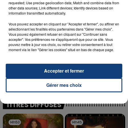
INCENDIE MORTEL À LENS : UNE FEMME ET
requested; Use precise geolocation data; Match and combine data from
SON BÉBÉ ENTRE LA VIE ET LA...
other data sources; Link different devices; Identify devices based on
information transmitted automatically.
Un homme s'est immolé par le feu après avoir
aspergé sa compagne et leur bébé de trois mois
Vous pouvez accepter en cliquant sur "Accepter et fermer", ou affiner en
d'un liquide inflammable.
sélectionnant les finalités et/ou partenaires dans "Gérer mes choix".
Vous pouvez également refuser en cliquant sur "Continuer sans
accepter". Vos préférences ne s'appliqueront que pour ce site. Vous
pouvez mettre à jour vos choix, ou retirer votre consentement à tout
moment via le lien "Gérer les cookies" situé en bas de chaque page.
20 juillet 2026
Accepter et fermer
UNE ADOLESCENTE DEVANT SE FAIRE
OPÉRER DE LA CHEVILLE RESSORT DE LA...
Gérer mes choix
La famille a porté plainte contre la clinique qui a
reconnu sa responsabilité et présenté ses
excuses.
TITRES DIFFUSÉS
14h53
14h53
14h45
14h45