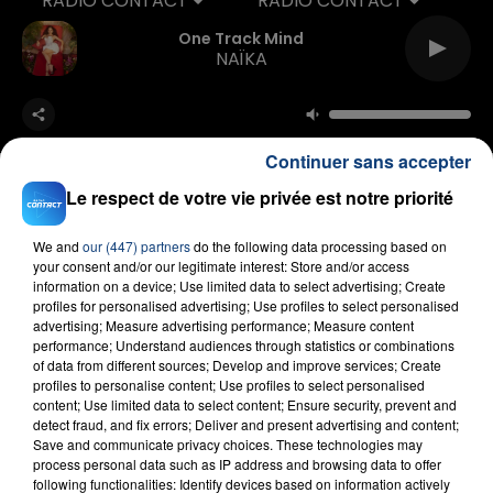
RADIO CONTACT
One Track Mind
NAÏKA
Continuer sans accepter
Le respect de votre vie privée est notre priorité
We and
our (447) partners
do the following data processing based on
FIL D'ACTU
your consent and/or our legitimate interest: Store and/or access
information on a device; Use limited data to select advertising; Create
profiles for personalised advertising; Use profiles to select personalised
advertising; Measure advertising performance; Measure content
performance; Understand audiences through statistics or combinations
of data from different sources; Develop and improve services; Create
profiles to personalise content; Use profiles to select personalised
content; Use limited data to select content; Ensure security, prevent and
detect fraud, and fix errors; Deliver and present advertising and content;
Save and communicate privacy choices. These technologies may
process personal data such as IP address and browsing data to offer
23 juillet 2026
following functionalities: Identify devices based on information actively