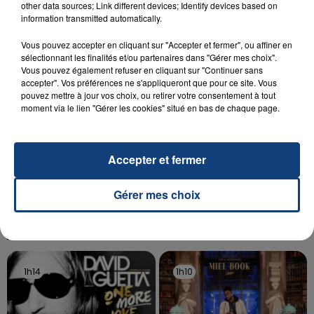
other data sources; Link different devices; Identify devices based on
Un homme s'est immolé par le feu après avoir
information transmitted automatically.
aspergé sa compagne et leur bébé de trois mois
d'un liquide inflammable.
Vous pouvez accepter en cliquant sur "Accepter et fermer", ou affiner en
sélectionnant les finalités et/ou partenaires dans "Gérer mes choix".
Vous pouvez également refuser en cliquant sur "Continuer sans
accepter". Vos préférences ne s'appliqueront que pour ce site. Vous
pouvez mettre à jour vos choix, ou retirer votre consentement à tout
moment via le lien "Gérer les cookies" situé en bas de chaque page.
20 juillet 2026
UNE ADOLESCENTE DEVANT SE FAIRE
Accepter et fermer
OPÉRER DE LA CHEVILLE RESSORT DE LA...
La famille a porté plainte contre la clinique qui a
Gérer mes choix
reconnu sa responsabilité et présenté ses
excuses.
TITRES DIFFUSÉS
1h14
1h14
1h10
1h10