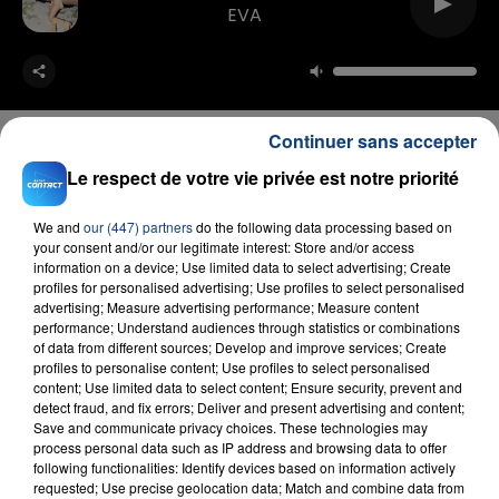
EVA
Continuer sans accepter
Le respect de votre vie privée est notre priorité
FIL D'ACTU
We and
our (447) partners
do the following data processing based on
your consent and/or our legitimate interest: Store and/or access
information on a device; Use limited data to select advertising; Create
profiles for personalised advertising; Use profiles to select personalised
advertising; Measure advertising performance; Measure content
performance; Understand audiences through statistics or combinations
of data from different sources; Develop and improve services; Create
profiles to personalise content; Use profiles to select personalised
content; Use limited data to select content; Ensure security, prevent and
detect fraud, and fix errors; Deliver and present advertising and content;
Save and communicate privacy choices. These technologies may
23 juillet 2026
process personal data such as IP address and browsing data to offer
INCENDIE MORTEL À LENS : UNE FEMME ET
following functionalities: Identify devices based on information actively
SON BÉBÉ ENTRE LA VIE ET LA...
requested; Use precise geolocation data; Match and combine data from