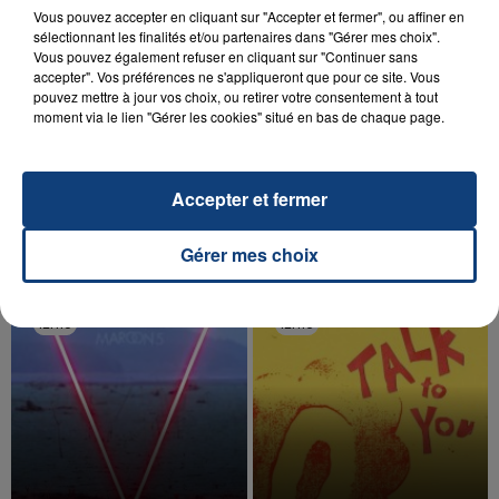
Vous pouvez accepter en cliquant sur "Accepter et fermer", ou affiner en
sélectionnant les finalités et/ou partenaires dans "Gérer mes choix".
Vous pouvez également refuser en cliquant sur "Continuer sans
accepter". Vos préférences ne s'appliqueront que pour ce site. Vous
pouvez mettre à jour vos choix, ou retirer votre consentement à tout
20 juillet 2026
moment via le lien "Gérer les cookies" situé en bas de chaque page.
UNE ADOLESCENTE DEVANT SE FAIRE
OPÉRER DE LA CHEVILLE RESSORT DE LA...
La famille a porté plainte contre la clinique qui a
Accepter et fermer
reconnu sa responsabilité et présenté ses
excuses.
TITRES DIFFUSÉS
Gérer mes choix
12h19
12h19
12h16
12h16