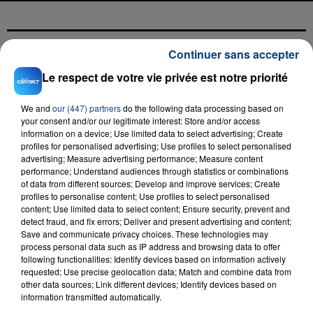
Continuer sans accepter
FIL D'ACTU
Le respect de votre vie privée est notre priorité
We and
our (447) partners
do the following data processing based on
your consent and/or our legitimate interest: Store and/or access
information on a device; Use limited data to select advertising; Create
profiles for personalised advertising; Use profiles to select personalised
advertising; Measure advertising performance; Measure content
performance; Understand audiences through statistics or combinations
of data from different sources; Develop and improve services; Create
profiles to personalise content; Use profiles to select personalised
23 juillet 2026
content; Use limited data to select content; Ensure security, prevent and
INCENDIE MORTEL À LENS : UNE FEMME ET
detect fraud, and fix errors; Deliver and present advertising and content;
SON BÉBÉ ENTRE LA VIE ET LA...
Save and communicate privacy choices. These technologies may
process personal data such as IP address and browsing data to offer
Un homme s'est immolé par le feu après avoir
following functionalities: Identify devices based on information actively
aspergé sa compagne et leur bébé de trois mois
requested; Use precise geolocation data; Match and combine data from
other data sources; Link different devices; Identify devices based on
d'un liquide inflammable.
information transmitted automatically.