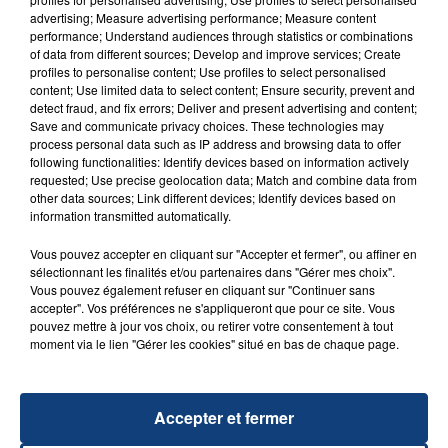
advertising; Measure advertising performance; Measure content
performance; Understand audiences through statistics or combinations
of data from different sources; Develop and improve services; Create
profiles to personalise content; Use profiles to select personalised
content; Use limited data to select content; Ensure security, prevent and
detect fraud, and fix errors; Deliver and present advertising and content;
20 juillet 2026
Save and communicate privacy choices. These technologies may
UNE ADOLESCENTE DEVANT SE FAIRE
process personal data such as IP address and browsing data to offer
following functionalities: Identify devices based on information actively
OPÉRER DE LA CHEVILLE RESSORT DE LA...
requested; Use precise geolocation data; Match and combine data from
La famille a porté plainte contre la clinique qui a
other data sources; Link different devices; Identify devices based on
information transmitted automatically.
reconnu sa responsabilité et présenté ses
excuses.
TITRES DIFFUSÉS
Vous pouvez accepter en cliquant sur "Accepter et fermer", ou affiner en
sélectionnant les finalités et/ou partenaires dans "Gérer mes choix".
Vous pouvez également refuser en cliquant sur "Continuer sans
accepter". Vos préférences ne s'appliqueront que pour ce site. Vous
11h47
11h47
11h45
11h45
pouvez mettre à jour vos choix, ou retirer votre consentement à tout
moment via le lien "Gérer les cookies" situé en bas de chaque page.
Accepter et fermer