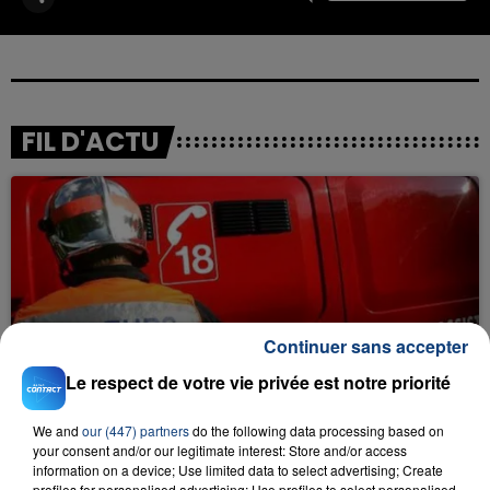
FIL D'ACTU
Continuer sans accepter
23 juillet 2026
INCENDIE MORTEL À LENS : UNE FEMME ET
Le respect de votre vie privée est notre priorité
SON BÉBÉ ENTRE LA VIE ET LA...
Un homme s'est immolé par le feu après avoir
We and
our (447) partners
do the following data processing based on
your consent and/or our legitimate interest: Store and/or access
aspergé sa compagne et leur bébé de trois mois
information on a device; Use limited data to select advertising; Create
d'un liquide inflammable.
profiles for personalised advertising; Use profiles to select personalised