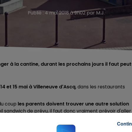
Publié : 4 mai 2018 à 9h02 par M.J.
ger à la cantine, durant les prochains jours il faut peut
1, 14 et 15 mai à Villeneuve d'Ascq
, dans les restaurants
 du coup
les parents doivent trouver une autre solution
eil sandwich de prévu, il faut donc vraiment prévoir d'aller
ner.
Contin
ances pour les fermetures de cantines de ces lundi 7 et