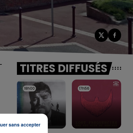
TITRES DIFFUSÉS
-
18h00
18h00
17h56
17h56
uer sans accepter