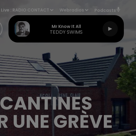
Live :
RADIO CONTACT
Webradios
Podcasts
Mr Know It All
TEDDY SWIMS
S CANTINES
R UNE GRÈVE