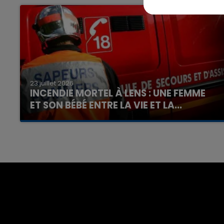
23 juillet 2026
INCENDIE MORTEL À LENS : UNE FEMME
ET SON BÉBÉ ENTRE LA VIE ET LA...
Un homme s'est immolé par le feu après avoir
aspergé sa compagne et leur bébé de trois
mois d'un liquide inflammable.