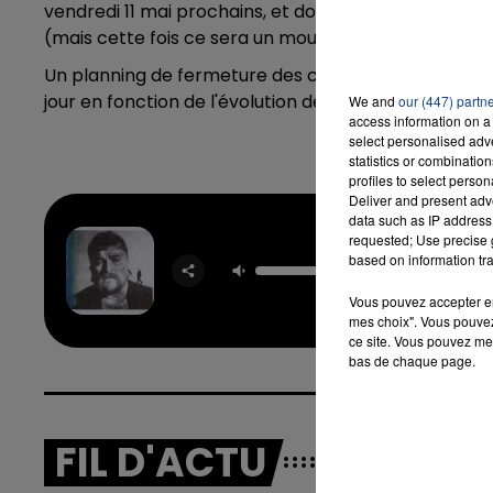
vendredi 11 mai prochains, et donc il faut noter des fe
(mais cette fois ce sera un mouvement national plus 
Un planning de fermeture des cantines est en ligne
jour en fonction de l'évolution des événements.
We and
our (447) partn
access information on a 
select personalised ad
statistics or combinatio
profiles to select person
Deliver and present adv
data such as IP address 
requested; Use precise g
based on information tra
Mr Know 
TEDDY 
Vous pouvez accepter en 
mes choix". Vous pouvez
ce site. Vous pouvez met
bas de chaque page.
FIL D'ACTU