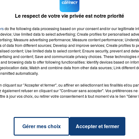
rmetures à venir aussi les 14 et 15 mai, ainsi que le 22 mai
large, qui pourrait concerner aussi les enseignants).
Le respect de votre vie privée est notre priorité
sur le site de la Ville de Villeneuve d'Ascq
, il sera remis à
ers
do the following data processing based on your consent and/or our legitimate int
device; Use limited data to select advertising; Create profiles for personalised adver
vertising; Measure advertising performance; Measure content performance; Unders
ns of data from different sources; Develop and improve services; Create profiles to 
alised content; Use limited data to select content; Ensure security, prevent and detect
ertising and content; Save and communicate privacy choices. These technologies
and browsing data to offer following functionalities: Identify devices based on infor
eolocation data; Match and combine data from other data sources; Link different de
nsmitted automatically.
It All
RADIO CONTACT
SWIMS
cliquant sur "Accepter et fermer", ou affiner en sélectionnant les finalités et/ou pa
 également refuser en cliquant sur "Continuer sans accepter". Vos préférences ne 
tre à jour vos choix, ou retirer votre consentement à tout moment via le lien "Gérer 
Gérer mes choix
Accepter et fermer