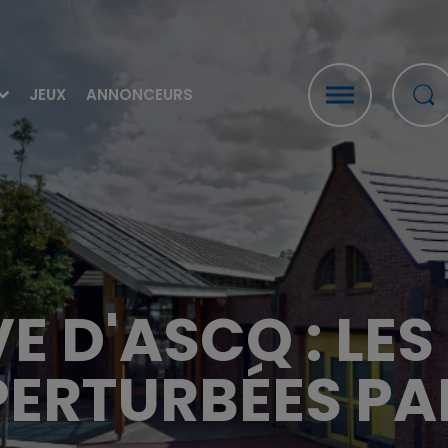
JEUX
ANNONCEURS
E D'ASCQ : LE
PERTURBÉES PA