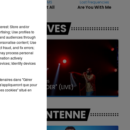
TEDDY SWIMS
Lost Frequencies
Mr Know It All
Are You With Me
7h00 - 11h00
LES LIVES
LA TEAM DE L'ÉTÉ
erest: Store and/or
tising; Use profiles to
tand audiences through
personalise content; Use
 fraud, and fix errors;
 may process personal
mation actively
vices; Identify devices
rtenaires dans "Gérer
31 janvier 2025
s'appliqueront que pour
GIMS "SPIDER" (LIVE)
les cookies" situé en
A L'ANTENNE