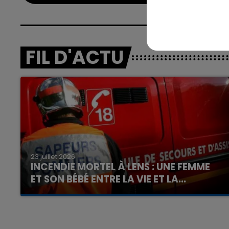
FIL D'ACTU
16h00 - 20h00
nd
La Team du Week-end
23 juillet 2026
INCENDIE MORTEL À LENS : UNE FEMME
ET SON BÉBÉ ENTRE LA VIE ET LA...
Un homme s'est immolé par le feu après avoir
aspergé sa compagne et leur bébé de trois
mois d'un liquide inflammable.