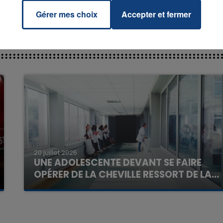
Gérer mes choix
Accepter et fermer
7h00 - 12h00
La Team du Week-end
20 juillet 2026
UNE ADOLESCENTE DEVANT SE FAIRE
OPÉRER DE LA CHEVILLE RESSORT DE LA...
La famille a porté plainte contre la clinique qui a
reconnu sa responsabilité et présenté ses
excuses.