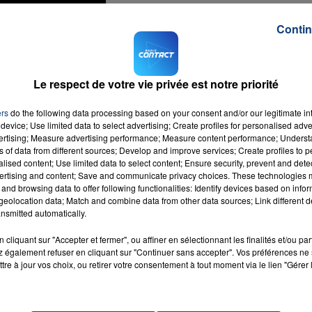
Contin
16h00 - 20h00
LA TEAM DU WEEK-END
Le respect de votre vie privée est notre priorité
ers
do the following data processing based on your consent and/or our legitimate int
device; Use limited data to select advertising; Create profiles for personalised adver
vertising; Measure advertising performance; Measure content performance; Unders
ns of data from different sources; Develop and improve services; Create profiles to 
alised content; Use limited data to select content; Ensure security, prevent and detect
ertising and content; Save and communicate privacy choices. These technologies
and browsing data to offer following functionalities: Identify devices based on infor
eolocation data; Match and combine data from other data sources; Link different de
nsmitted automatically.
cliquant sur "Accepter et fermer", ou affiner en sélectionnant les finalités et/ou pa
 également refuser en cliquant sur "Continuer sans accepter". Vos préférences ne 
al
RADIO CONTACT
tre à jour vos choix, ou retirer votre consentement à tout moment via le lien "Gérer 
NA
DE