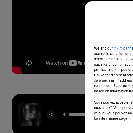
7h00 - 12h00
LA TEAM DU WEEK-END
We and
our (447) partn
access information on a 
select personalised ad
statistics or combinatio
profiles to select person
Deliver and present adv
data such as IP address 
requested; Use precise g
based on information tra
Vous pouvez accepter en 
mes choix". Vous pouvez
Pet
ce site. Vous pouvez met
ARIA
bas de chaque page.
GRAN