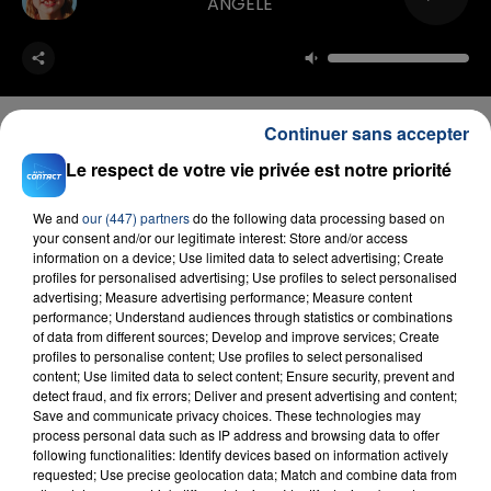
ANGELE
Continuer sans accepter
Le respect de votre vie privée est notre priorité
FIL D'ACTU
We and
our (447) partners
do the following data processing based on
your consent and/or our legitimate interest: Store and/or access
information on a device; Use limited data to select advertising; Create
profiles for personalised advertising; Use profiles to select personalised
advertising; Measure advertising performance; Measure content
performance; Understand audiences through statistics or combinations
of data from different sources; Develop and improve services; Create
profiles to personalise content; Use profiles to select personalised
content; Use limited data to select content; Ensure security, prevent and
detect fraud, and fix errors; Deliver and present advertising and content;
Save and communicate privacy choices. These technologies may
23 juillet 2026
INCENDIE MORTEL À LENS : UNE FEMME ET
process personal data such as IP address and browsing data to offer
following functionalities: Identify devices based on information actively
SON BÉBÉ ENTRE LA VIE ET LA...
requested; Use precise geolocation data; Match and combine data from