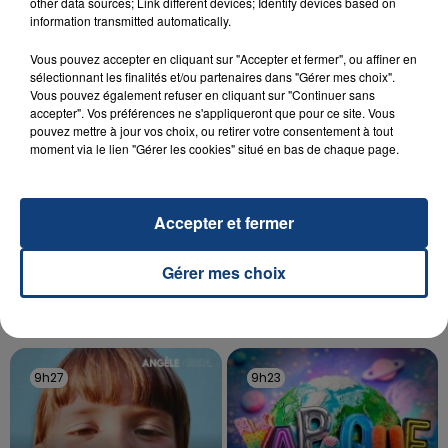
Un homme s'est immolé par le feu après avoir
other data sources; Link different devices; Identify devices based on
information transmitted automatically.
aspergé sa compagne et leur bébé de trois mois
d'un liquide inflammable.
Vous pouvez accepter en cliquant sur "Accepter et fermer", ou affiner en
sélectionnant les finalités et/ou partenaires dans "Gérer mes choix".
Vous pouvez également refuser en cliquant sur "Continuer sans
accepter". Vos préférences ne s'appliqueront que pour ce site. Vous
pouvez mettre à jour vos choix, ou retirer votre consentement à tout
moment via le lien "Gérer les cookies" situé en bas de chaque page.
20 juillet 2026
UNE ADOLESCENTE DEVANT SE FAIRE
Accepter et fermer
OPÉRER DE LA CHEVILLE RESSORT DE LA...
La famille a porté plainte contre la clinique qui a
Gérer mes choix
reconnu sa responsabilité et présenté ses
excuses.
TITRES DIFFUSÉS
9h27
9h27
9h23
9h23