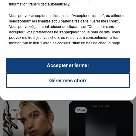
aspergé sa compagne et leur bébé de trois mois
information transmitted automatically.
d'un liquide inflammable.
Vous pouvez accepter en cliquant sur "Accepter et fermer", ou affiner en
sélectionnant les finalités et/ou partenaires dans "Gérer mes choix".
Vous pouvez également refuser en cliquant sur "Continuer sans
accepter". Vos préférences ne s'appliqueront que pour ce site. Vous
pouvez mettre à jour vos choix, ou retirer votre consentement à tout
moment via le lien "Gérer les cookies" situé en bas de chaque page.
20 juillet 2026
UNE ADOLESCENTE DEVANT SE FAIRE
OPÉRER DE LA CHEVILLE RESSORT DE LA...
Accepter et fermer
La famille a porté plainte contre la clinique qui a
reconnu sa responsabilité et présenté ses
Gérer mes choix
excuses.
TITRES DIFFUSÉS
7h07
7h07
7h04
7h04