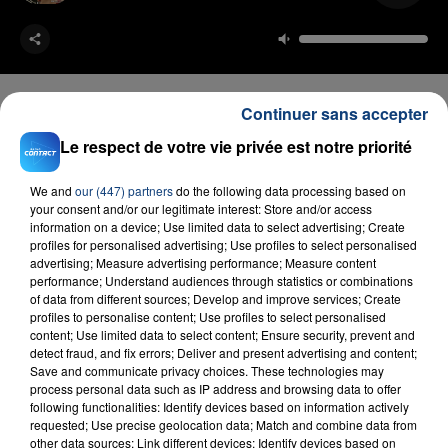
Continuer sans accepter
Le respect de votre vie privée est notre priorité
FIL D'ACTU
We and
our (447) partners
do the following data processing based on
your consent and/or our legitimate interest: Store and/or access
information on a device; Use limited data to select advertising; Create
profiles for personalised advertising; Use profiles to select personalised
advertising; Measure advertising performance; Measure content
performance; Understand audiences through statistics or combinations
of data from different sources; Develop and improve services; Create
profiles to personalise content; Use profiles to select personalised
content; Use limited data to select content; Ensure security, prevent and
detect fraud, and fix errors; Deliver and present advertising and content;
23 juillet 2026
Save and communicate privacy choices. These technologies may
INCENDIE MORTEL À LENS : UNE FEMME ET
process personal data such as IP address and browsing data to offer
SON BÉBÉ ENTRE LA VIE ET LA...
following functionalities: Identify devices based on information actively
requested; Use precise geolocation data; Match and combine data from
Un homme s'est immolé par le feu après avoir
other data sources; Link different devices; Identify devices based on