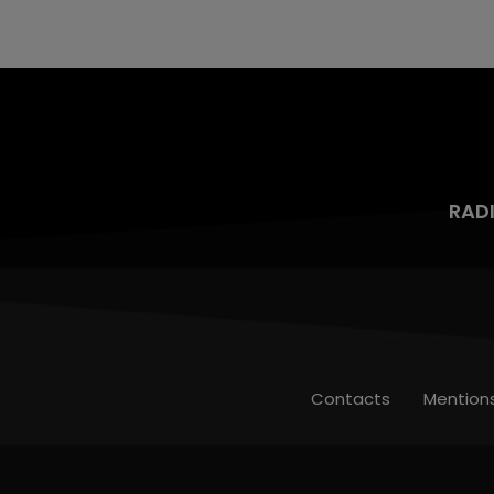
mois d'un liquide inflammable.
RAD
Contacts
Mention