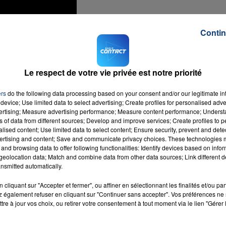
Contin
Le respect de votre vie privée est notre priorité
ers
do the following data processing based on your consent and/or our legitimate int
device; Use limited data to select advertising; Create profiles for personalised adver
vertising; Measure advertising performance; Measure content performance; Unders
ns of data from different sources; Develop and improve services; Create profiles to 
alised content; Use limited data to select content; Ensure security, prevent and detect
ertising and content; Save and communicate privacy choices. These technologies
and browsing data to offer following functionalities: Identify devices based on infor
eolocation data; Match and combine data from other data sources; Link different de
nsmitted automatically.
cliquant sur "Accepter et fermer", ou affiner en sélectionnant les finalités et/ou pa
 également refuser en cliquant sur "Continuer sans accepter". Vos préférences ne 
tre à jour vos choix, ou retirer votre consentement à tout moment via le lien "Gérer 
nca
RADIO CONTACT
Y G