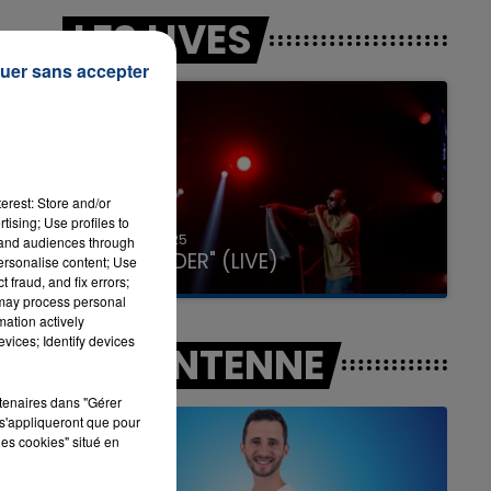
LES LIVES
uer sans accepter
7h00 - 11h00
LA TEAM DE L'ÉTÉ
erest: Store and/or
tising; Use profiles to
31 janvier 2025
tand audiences through
GIMS "SPIDER" (LIVE)
personalise content; Use
 fraud, and fix errors;
 may process personal
mation actively
vices; Identify devices
A L'ANTENNE
rtenaires dans "Gérer
s'appliqueront que pour
les cookies" situé en