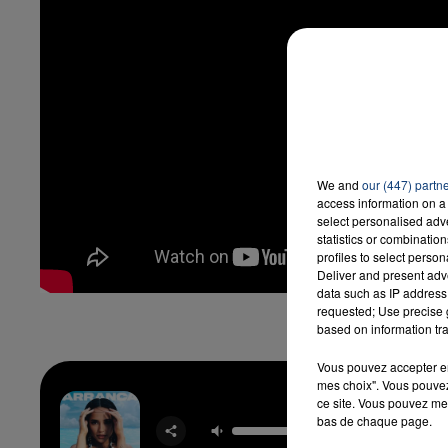
We and
our (447) partn
access information on a 
select personalised ad
statistics or combinatio
profiles to select person
Deliver and present adv
data such as IP address 
requested; Use precise g
based on information tra
Vous pouvez accepter en 
mes choix". Vous pouvez
ce site. Vous pouvez met
bas de chaque page.
Arra
BECK