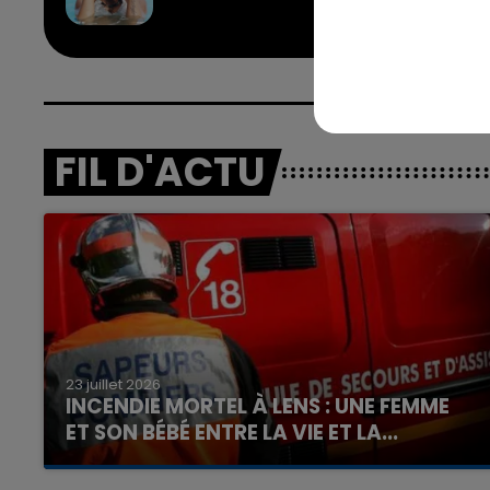
FIL D'ACTU
23 juillet 2026
INCENDIE MORTEL À LENS : UNE FEMME
ET SON BÉBÉ ENTRE LA VIE ET LA...
Un homme s'est immolé par le feu après avoir
aspergé sa compagne et leur bébé de trois