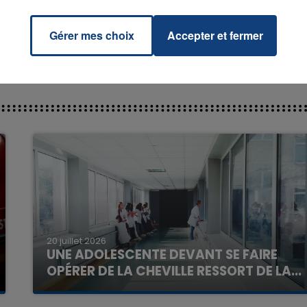
Gérer mes choix
Accepter et fermer
7h00 - 11h00
La Team de l'été
20 juillet 2026
UNE ADOLESCENTE DEVANT SE FAIRE
OPÉRER DE LA CHEVILLE RESSORT DE LA...
La famille a porté plainte contre la clinique qui a
reconnu sa responsabilité et présenté ses