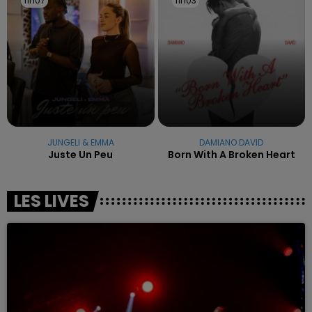
11h07
11h07
11h03
11h03
JUNGELI & EMMA
DAMIANO DAVID
Juste Un Peu
Born With A Broken Heart
LES LIVES