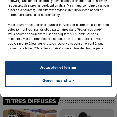
following functionalities: Identify devices based on information actively
23 juillet 2026
INCENDIE MORTEL À LENS : UNE FEMME ET
requested; Use precise geolocation data; Match and combine data from
other data sources; Link different devices; Identify devices based on
SON BÉBÉ ENTRE LA VIE ET LA...
information transmitted automatically.
Un homme s'est immolé par le feu après avoir
aspergé sa compagne et leur bébé de trois mois
Vous pouvez accepter en cliquant sur "Accepter et fermer", ou affiner en
sélectionnant les finalités et/ou partenaires dans "Gérer mes choix".
d'un liquide inflammable.
Vous pouvez également refuser en cliquant sur "Continuer sans
accepter". Vos préférences ne s'appliqueront que pour ce site. Vous
pouvez mettre à jour vos choix, ou retirer votre consentement à tout
moment via le lien "Gérer les cookies" situé en bas de chaque page.
20 juillet 2026
Accepter et fermer
UNE ADOLESCENTE DEVANT SE FAIRE
OPÉRER DE LA CHEVILLE RESSORT DE LA...
Gérer mes choix
La famille a porté plainte contre la clinique qui a
reconnu sa responsabilité et présenté ses
excuses.
TITRES DIFFUSÉS