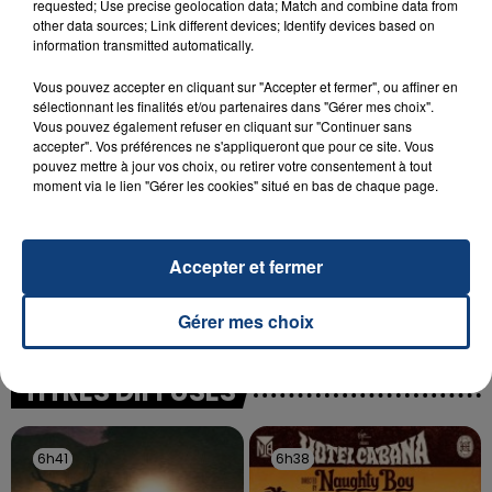
requested; Use precise geolocation data; Match and combine data from
SON BÉBÉ ENTRE LA VIE ET LA...
other data sources; Link different devices; Identify devices based on
Un homme s'est immolé par le feu après avoir
information transmitted automatically.
aspergé sa compagne et leur bébé de trois mois
Vous pouvez accepter en cliquant sur "Accepter et fermer", ou affiner en
d'un liquide inflammable.
sélectionnant les finalités et/ou partenaires dans "Gérer mes choix".
Vous pouvez également refuser en cliquant sur "Continuer sans
accepter". Vos préférences ne s'appliqueront que pour ce site. Vous
pouvez mettre à jour vos choix, ou retirer votre consentement à tout
moment via le lien "Gérer les cookies" situé en bas de chaque page.
20 juillet 2026
UNE ADOLESCENTE DEVANT SE FAIRE
Accepter et fermer
OPÉRER DE LA CHEVILLE RESSORT DE LA...
Gérer mes choix
La famille a porté plainte contre la clinique qui a
reconnu sa responsabilité et présenté ses
excuses.
TITRES DIFFUSÉS
6h41
6h41
6h38
6h38