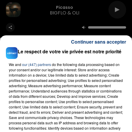
Picasso
BIGFLO & OLI
Continuer sans accepter
Le respect de votre vie privée est notre priorité
FIL D'ACTU
We and
our (447) partners
do the following data processing based on
your consent and/or our legitimate interest: Store and/or access
information on a device; Use limited data to select advertising; Create
profiles for personalised advertising; Use profiles to select personalised
advertising; Measure advertising performance; Measure content
performance; Understand audiences through statistics or combinations
of data from different sources; Develop and improve services; Create
profiles to personalise content; Use profiles to select personalised
content; Use limited data to select content; Ensure security, prevent and
detect fraud, and fix errors; Deliver and present advertising and content;
Save and communicate privacy choices. These technologies may
process personal data such as IP address and browsing data to offer
23 juillet 2026
following functionalities: Identify devices based on information actively
INCENDIE MORTEL À LENS : UNE FEMME ET