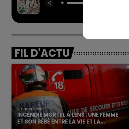
DJ SNA
BIPO
SUNSH
FIL D'ACTU
23 juillet 2026
INCENDIE MORTEL À LENS : UNE FEMME
ET SON BÉBÉ ENTRE LA VIE ET LA...
Un homme s'est immolé par le feu après avoir