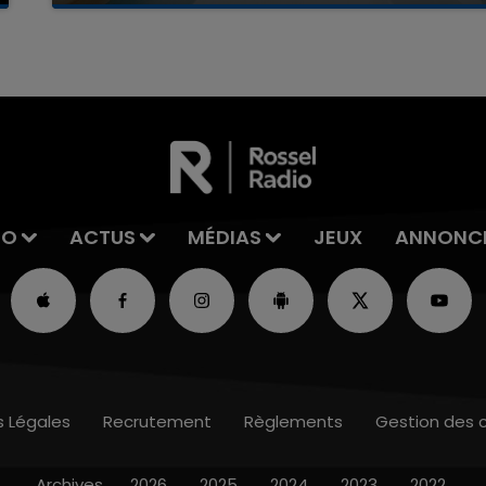
reconnu sa responsabilité et présenté ses
excuses.
IO
ACTUS
MÉDIAS
JEUX
ANNONC
s Légales
Recrutement
Règlements
Gestion des 
Archives
2026
2025
2024
2023
2022