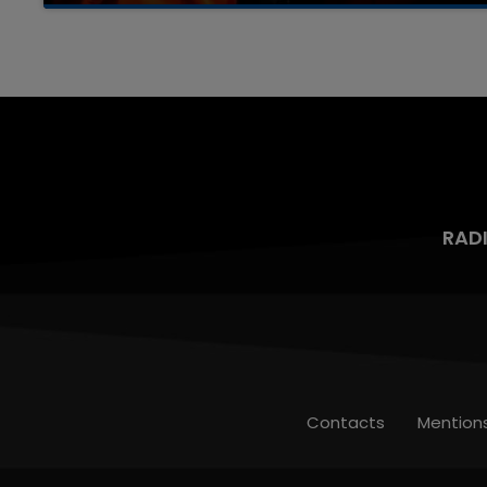
aspergé sa compagne et leur bébé de trois
mois d'un liquide inflammable.
RAD
Contacts
Mention