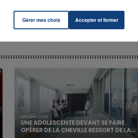
KE &
RADIO CONTACT
LAR
INE
Gérer mes choix
Accepter et fermer
7h00 - 11h00
La Team de l'été
20 juillet 2026
UNE ADOLESCENTE DEVANT SE FAIRE
OPÉRER DE LA CHEVILLE RESSORT DE LA...
La famille a porté plainte contre la clinique qui a