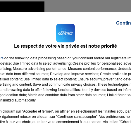
Contin
Le respect de votre vie privée est notre priorité
ers
do the following data processing based on your consent and/or our legitimate int
device; Use limited data to select advertising; Create profiles for personalised adver
vertising; Measure advertising performance; Measure content performance; Unders
ns of data from different sources; Develop and improve services; Create profiles to 
alised content; Use limited data to select content; Ensure security, prevent and detect
ertising and content; Save and communicate privacy choices. These technologies
and browsing data to offer following functionalities: Identify devices based on infor
eolocation data; Match and combine data from other data sources; Link different de
nsmitted automatically.
cliquant sur "Accepter et fermer", ou affiner en sélectionnant les finalités et/ou pa
 également refuser en cliquant sur "Continuer sans accepter". Vos préférences ne 
tre à jour vos choix, ou retirer votre consentement à tout moment via le lien "Gérer 
ise