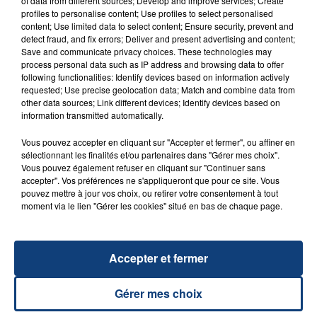
of data from different sources; Develop and improve services; Create
FIL D'ACTU
profiles to personalise content; Use profiles to select personalised
content; Use limited data to select content; Ensure security, prevent and
detect fraud, and fix errors; Deliver and present advertising and content;
Save and communicate privacy choices. These technologies may
process personal data such as IP address and browsing data to offer
following functionalities: Identify devices based on information actively
requested; Use precise geolocation data; Match and combine data from
other data sources; Link different devices; Identify devices based on
information transmitted automatically.
Vous pouvez accepter en cliquant sur "Accepter et fermer", ou affiner en
23 juillet 2026
sélectionnant les finalités et/ou partenaires dans "Gérer mes choix".
INCENDIE MORTEL À LENS : UNE FEMME ET
Vous pouvez également refuser en cliquant sur "Continuer sans
accepter". Vos préférences ne s'appliqueront que pour ce site. Vous
SON BÉBÉ ENTRE LA VIE ET LA...
pouvez mettre à jour vos choix, ou retirer votre consentement à tout
Un homme s'est immolé par le feu après avoir
moment via le lien "Gérer les cookies" situé en bas de chaque page.
aspergé sa compagne et leur bébé de trois mois
d'un liquide inflammable.
Accepter et fermer
Gérer mes choix