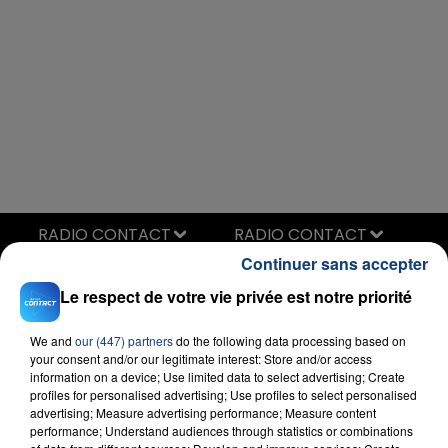
RADIO CONTACT
Continuer sans accepter
1 Thing
AMERIE
Le respect de votre vie privée est notre priorité
We and
our (447) partners
do the following data processing based on
your consent and/or our legitimate interest: Store and/or access
information on a device; Use limited data to select advertising; Create
profiles for personalised advertising; Use profiles to select personalised
advertising; Measure advertising performance; Measure content
performance; Understand audiences through statistics or combinations