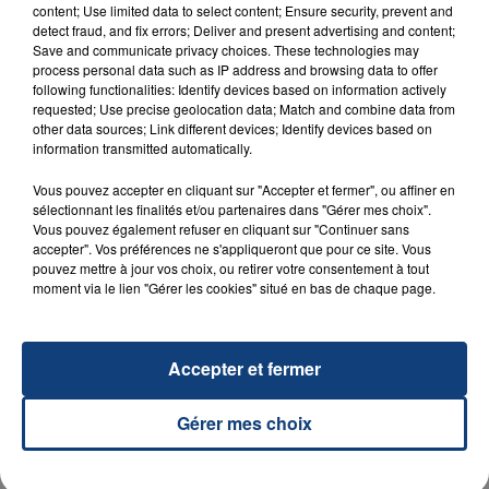
content; Use limited data to select content; Ensure security, prevent and
detect fraud, and fix errors; Deliver and present advertising and content;
Save and communicate privacy choices. These technologies may
process personal data such as IP address and browsing data to offer
following functionalities: Identify devices based on information actively
requested; Use precise geolocation data; Match and combine data from
other data sources; Link different devices; Identify devices based on
information transmitted automatically.
23 juillet 2026
Vous pouvez accepter en cliquant sur "Accepter et fermer", ou affiner en
INCENDIE MORTEL À LENS : UNE FEMME ET
sélectionnant les finalités et/ou partenaires dans "Gérer mes choix".
SON BÉBÉ ENTRE LA VIE ET LA...
Vous pouvez également refuser en cliquant sur "Continuer sans
accepter". Vos préférences ne s'appliqueront que pour ce site. Vous
Un homme s'est immolé par le feu après avoir
pouvez mettre à jour vos choix, ou retirer votre consentement à tout
aspergé sa compagne et leur bébé de trois mois
moment via le lien "Gérer les cookies" situé en bas de chaque page.
d'un liquide inflammable.
Accepter et fermer
Gérer mes choix
20 juillet 2026
UNE ADOLESCENTE DEVANT SE FAIRE