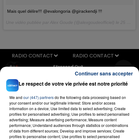
Mais quel délire!!! @evalongoria @girackendji !!!
Une vidéo publiée par Alex Goude (@alexgoudeofficiel) le
25 Mai 2015 à 15h00 PDT
RADIO CONTACT
Stressed Out
TWENTY ONE PILOTS
Continuer sans accepter
Le respect de votre vie privée est notre priorité
We and
our (447) partners
do the following data processing based on
your consent and/or our legitimate interest: Store and/or access
information on a device; Use limited data to select advertising; Create
profiles for personalised advertising; Use profiles to select personalised
advertising; Measure advertising performance; Measure content
performance; Understand audiences through statistics or combinations
FIL D'ACTU
of data from different sources; Develop and improve services; Create
profiles to personalise content; Use profiles to select personalised