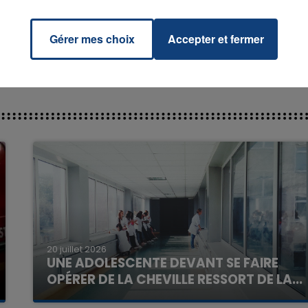
DE
Gérer mes choix
Accepter et fermer
7h00 - 12h00
La Team du Week-end
20 juillet 2026
UNE ADOLESCENTE DEVANT SE FAIRE
OPÉRER DE LA CHEVILLE RESSORT DE LA...
La famille a porté plainte contre la clinique qui a