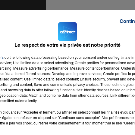
Contin
16h00 - 20h00
LA TEAM DU WEEK-END
Le respect de votre vie privée est notre priorité
ers
do the following data processing based on your consent and/or our legitimate int
device; Use limited data to select advertising; Create profiles for personalised adver
vertising; Measure advertising performance; Measure content performance; Unders
ns of data from different sources; Develop and improve services; Create profiles to 
alised content; Use limited data to select content; Ensure security, prevent and detect
ertising and content; Save and communicate privacy choices. These technologies
and browsing data to offer following functionalities: Identify devices based on infor
eolocation data; Match and combine data from other data sources; Link different de
nsmitted automatically.
cliquant sur "Accepter et fermer", ou affiner en sélectionnant les finalités et/ou pa
 également refuser en cliquant sur "Continuer sans accepter". Vos préférences ne 
tre à jour vos choix, ou retirer votre consentement à tout moment via le lien "Gérer 
al
RADIO CONTACT
NA