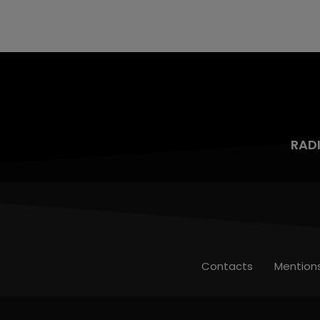
aspergé sa compagne et leur bébé de trois
mois d'un liquide inflammable.
RAD
Contacts
Mention