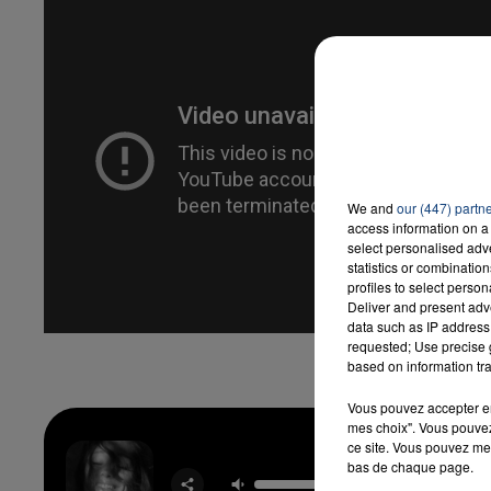
7h00 - 12h00
LA TEAM DU WEEK-END
We and
our (447) partn
access information on a 
select personalised ad
statistics or combinatio
profiles to select person
Deliver and present adv
data such as IP address 
requested; Use precise g
based on information tra
Vous pouvez accepter en 
mes choix". Vous pouvez
ce site. Vous pouvez met
Pet
bas de chaque page.
ARIA