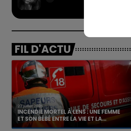
GRAN
FIL D'ACTU
16h00 - 20h00
nd
La Team du Week-end
23 juillet 2026
INCENDIE MORTEL À LENS : UNE FEMME
ET SON BÉBÉ ENTRE LA VIE ET LA...
Un homme s'est immolé par le feu après avoir