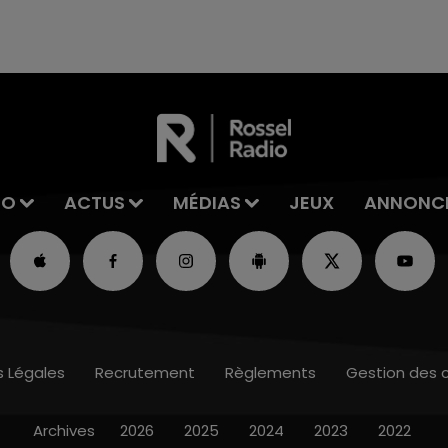
reconnu sa responsabilité et présenté ses
excuses.
IO
ACTUS
MÉDIAS
JEUX
ANNONC
s Légales
Recrutement
Règlements
Gestion des 
Archives
2026
2025
2024
2023
2022