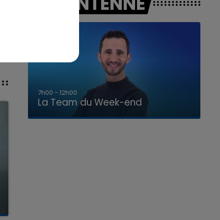
A L'ANTENNE
16h00 - 20h00
La Team du Week-end