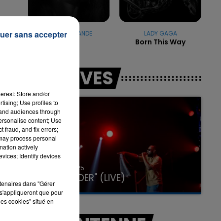
uer sans accepter
ARIANA GRANDE
LADY GAGA
7h00 - 12h00
Petal
Born This Way
LA TEAM DU WEEK-END
LES LIVES
erest: Store and/or
tising; Use profiles to
tand audiences through
personalise content; Use
 fraud, and fix errors;
 may process personal
mation actively
vices; Identify devices
31 janvier 2025
GIMS "SPIDER" (LIVE)
rtenaires dans "Gérer
s'appliqueront que pour
les cookies" situé en