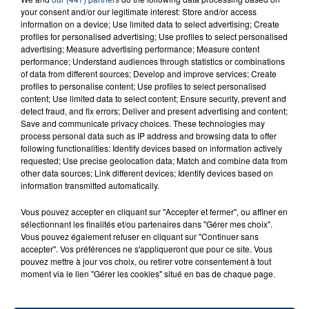
your consent and/or our legitimate interest: Store and/or access
information on a device; Use limited data to select advertising; Create
profiles for personalised advertising; Use profiles to select personalised
advertising; Measure advertising performance; Measure content
performance; Understand audiences through statistics or combinations
FIL D'ACTU
of data from different sources; Develop and improve services; Create
profiles to personalise content; Use profiles to select personalised
content; Use limited data to select content; Ensure security, prevent and
detect fraud, and fix errors; Deliver and present advertising and content;
Save and communicate privacy choices. These technologies may
process personal data such as IP address and browsing data to offer
following functionalities: Identify devices based on information actively
requested; Use precise geolocation data; Match and combine data from
other data sources; Link different devices; Identify devices based on
information transmitted automatically.
Vous pouvez accepter en cliquant sur "Accepter et fermer", ou affiner en
23 juillet 2026
INCENDIE MORTEL À LENS : UNE FEMME ET
sélectionnant les finalités et/ou partenaires dans "Gérer mes choix".
Vous pouvez également refuser en cliquant sur "Continuer sans
SON BÉBÉ ENTRE LA VIE ET LA...
accepter". Vos préférences ne s'appliqueront que pour ce site. Vous
Un homme s'est immolé par le feu après avoir
pouvez mettre à jour vos choix, ou retirer votre consentement à tout
moment via le lien "Gérer les cookies" situé en bas de chaque page.
aspergé sa compagne et leur bébé de trois mois
d'un liquide inflammable.