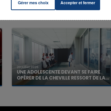
Gérer mes choix
Accepter et fermer
7h00 - 11h00
La Team de l'été
20 juillet 2026
UNE ADOLESCENTE DEVANT SE FAIRE
OPÉRER DE LA CHEVILLE RESSORT DE LA...
La famille a porté plainte contre la clinique qui a
reconnu sa responsabilité et présenté ses
excuses.