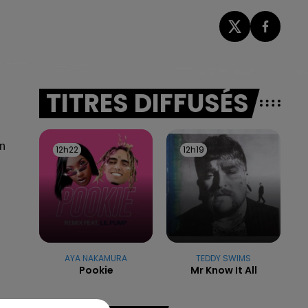
TITRES DIFFUSÉS
un
12h22
12h22
12h19
12h19
AYA NAKAMURA
TEDDY SWIMS
Pookie
Mr Know It All