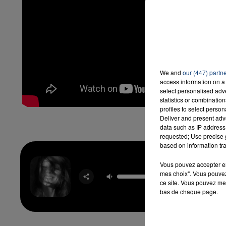
We and
our (447) partn
access information on a 
select personalised ad
statistics or combinatio
profiles to select person
Deliver and present adv
data such as IP address 
requested; Use precise g
based on information tra
Hate Th
Vous pouvez accepter en 
Made Yo
mes choix". Vous pouvez
Me
ce site. Vous pouvez met
ARIA
bas de chaque page.
GRAN