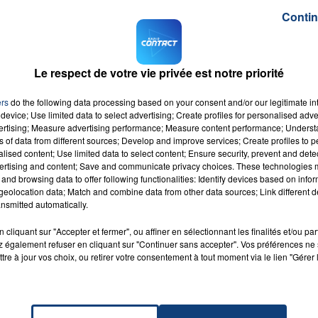
Contin
Le respect de votre vie privée est notre priorité
ers
do the following data processing based on your consent and/or our legitimate int
device; Use limited data to select advertising; Create profiles for personalised adver
vertising; Measure advertising performance; Measure content performance; Unders
ns of data from different sources; Develop and improve services; Create profiles to 
alised content; Use limited data to select content; Ensure security, prevent and detect
ertising and content; Save and communicate privacy choices. These technologies
and browsing data to offer following functionalities: Identify devices based on infor
eolocation data; Match and combine data from other data sources; Link different de
nsmitted automatically.
at I
cliquant sur "Accepter et fermer", ou affiner en sélectionnant les finalités et/ou pa
u Love
RADIO CONTACT
 également refuser en cliquant sur "Continuer sans accepter". Vos préférences ne 
tre à jour vos choix, ou retirer votre consentement à tout moment via le lien "Gérer 
NA
DE