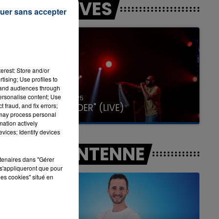
LES LIVES
uer sans accepter
7h00 - 11h00
LA TEAM DE L'ÉTÉ
erest: Store and/or
tising; Use profiles to
tand audiences through
personalise content; Use
31 janvier 2025
GIMS "SPIDER" (LIVE)
 fraud, and fix errors;
 may process personal
mation actively
vices; Identify devices
A L'ANTENNE
rtenaires dans "Gérer
s'appliqueront que pour
les cookies" situé en