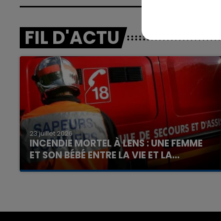
FIL D'ACTU
23 juillet 2026
INCENDIE MORTEL À LENS : UNE FEMME
ET SON BÉBÉ ENTRE LA VIE ET LA...
Un homme s'est immolé par le feu après avoir
aspergé sa compagne et leur bébé de trois
mois d'un liquide inflammable.