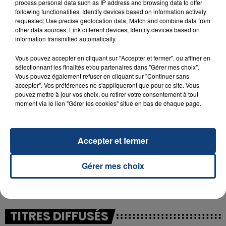
process personal data such as IP address and browsing data to offer
following functionalities: Identify devices based on information actively
requested; Use precise geolocation data; Match and combine data from
23 juillet 2026
other data sources; Link different devices; Identify devices based on
INCENDIE MORTEL À LENS : UNE FEMME ET
information transmitted automatically.
SON BÉBÉ ENTRE LA VIE ET LA...
Un homme s'est immolé par le feu après avoir
Vous pouvez accepter en cliquant sur "Accepter et fermer", ou affiner en
sélectionnant les finalités et/ou partenaires dans "Gérer mes choix".
aspergé sa compagne et leur bébé de trois mois
Vous pouvez également refuser en cliquant sur "Continuer sans
d'un liquide inflammable.
accepter". Vos préférences ne s'appliqueront que pour ce site. Vous
pouvez mettre à jour vos choix, ou retirer votre consentement à tout
moment via le lien "Gérer les cookies" situé en bas de chaque page.
Accepter et fermer
20 juillet 2026
UNE ADOLESCENTE DEVANT SE FAIRE
Gérer mes choix
OPÉRER DE LA CHEVILLE RESSORT DE LA...
La famille a porté plainte contre la clinique qui a
reconnu sa responsabilité et présenté ses
excuses.
TITRES DIFFUSÉS