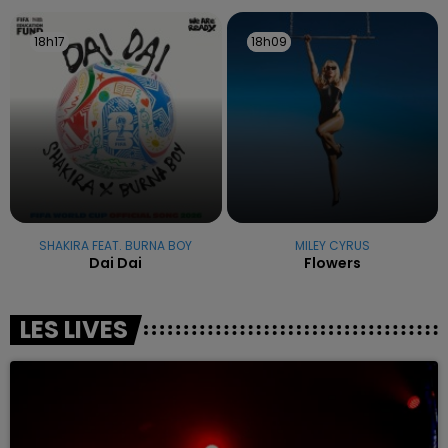
18h17
18h17
18h09
18h09
SHAKIRA FEAT. BURNA BOY
MILEY CYRUS
Dai Dai
Flowers
LES LIVES