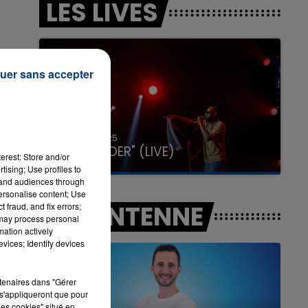
LES LIVES
7h00 - 11h00
LA TEAM DE L'ÉTÉ
uer sans accepter
31 janvier 2025
GIMS "SPIDER" (LIVE)
erest: Store and/or
tising; Use profiles to
tand audiences through
personalise content; Use
A L'ANTENNE
 fraud, and fix errors;
 may process personal
mation actively
vices; Identify devices
rtenaires dans "Gérer
s'appliqueront que pour
les cookies" situé en