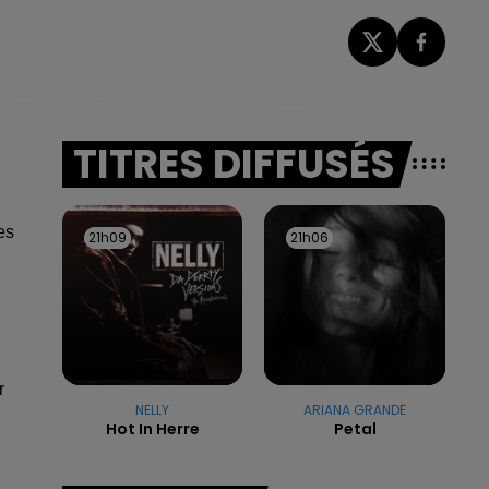
TITRES DIFFUSÉS
es
21h09
21h09
21h06
21h06
r
NELLY
ARIANA GRANDE
Hot In Herre
Petal