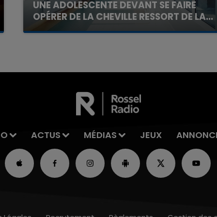
UNE ADOLESCENTE DEVANT SE FAIRE
OPÉRER DE LA CHEVILLE RESSORT DE LA...
La famille a porté plainte contre la clinique qui a
reconnu sa responsabilité et présenté ses
excuses.
IO
ACTUS
MÉDIAS
JEUX
ANNONC