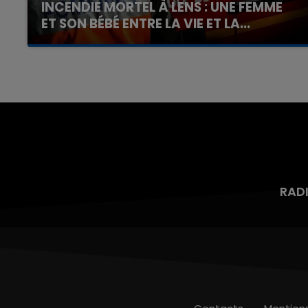
INCENDIE MORTEL À LENS : UNE FEMME
ET SON BÉBÉ ENTRE LA VIE ET LA...
Un homme s'est immolé par le feu après avoir
aspergé sa compagne et leur bébé de trois
mois d'un liquide inflammable.
RAD