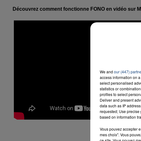
Découvrez comment fonctionne FONO en vidéo sur 
We and
our (447) partn
access information on a 
select personalised ad
statistics or combinatio
profiles to select person
Deliver and present adv
data such as IP address 
requested; Use precise g
based on information tra
Vous pouvez accepter en 
mes choix". Vous pouvez
ce site. Vous pouvez met