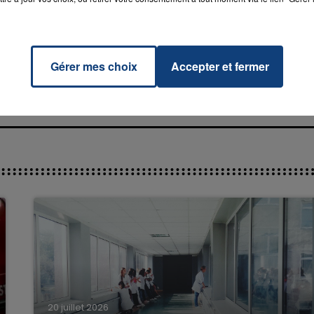
7h00 - 11h00
Herre
RADIO CONTACT
La Team de l'été
LY
Gérer mes choix
Accepter et fermer
20 juillet 2026