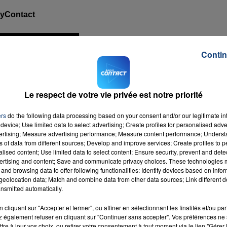
MyContact
Contin
Le respect de votre vie privée est notre priorité
ers
do the following data processing based on your consent and/or our legitimate int
device; Use limited data to select advertising; Create profiles for personalised adver
vertising; Measure advertising performance; Measure content performance; Unders
ns of data from different sources; Develop and improve services; Create profiles to 
alised content; Use limited data to select content; Ensure security, prevent and detect
ertising and content; Save and communicate privacy choices. These technologies
and browsing data to offer following functionalities: Identify devices based on infor
eolocation data; Match and combine data from other data sources; Link different de
nsmitted automatically.
cliquant sur "Accepter et fermer", ou affiner en sélectionnant les finalités et/ou pa
 également refuser en cliquant sur "Continuer sans accepter". Vos préférences ne 
tre à jour vos choix, ou retirer votre consentement à tout moment via le lien "Gérer 